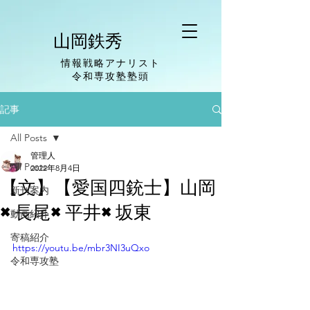
山岡鉄秀
情報戦略アナリスト
​令和専攻塾塾頭
記事
All Posts
管理人
All Posts
2022年8月4日
【文】【愛国四銃士】山岡
新刊案内
×長尾×平井×坂東
動画紹介
寄稿紹介
https://youtu.be/mbr3NI3uQxo
令和専攻塾