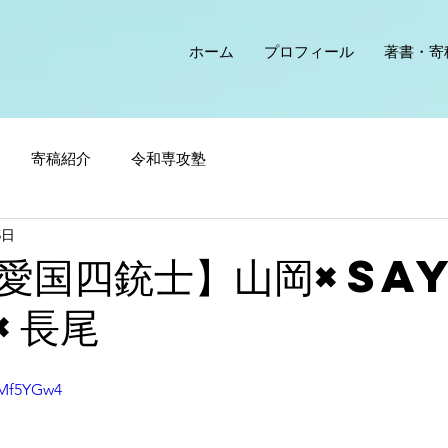
ホーム
プロフィール
著書・寄
寄稿紹介
令和専攻塾
5日
愛国四銃士】山岡×sa
×長尾
XMf5YGw4