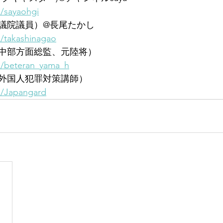
m/sayaohgi
議院議員）@長尾たかし 
m/takashinagao
中部方面総監、元陸将）
om/beteran_yama_h
外国人犯罪対策講師）
om/Japangard