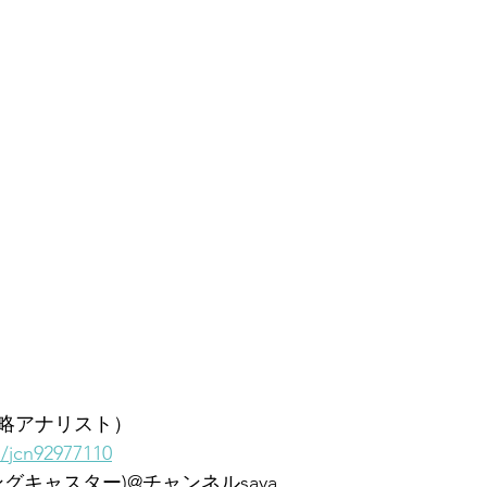
略アナリスト）
m/jcn92977110
ングキャスター)@チャンネルsaya 