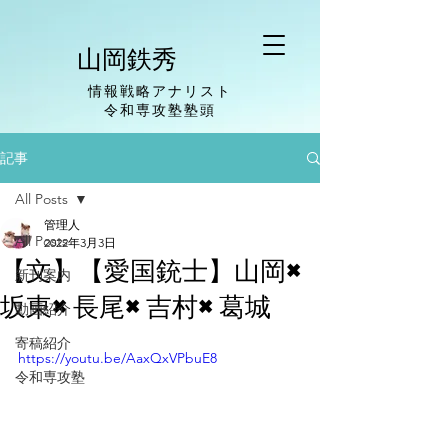
山岡鉄秀
情報戦略アナリスト
​令和専攻塾塾頭
記事
All Posts
管理人
All Posts
2022年3月3日
【文】【愛国銃士】山岡×
新刊案内
坂東×長尾×吉村×葛城
動画紹介
寄稿紹介
https://youtu.be/AaxQxVPbuE8
令和専攻塾