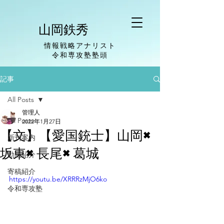
山岡鉄秀
情報戦略アナリスト
​令和専攻塾塾頭
記事
All Posts
管理人
All Posts
2022年1月27日
【文】【愛国銃士】山岡×
新刊案内
坂東×長尾×葛城
動画紹介
寄稿紹介
https://youtu.be/XRRRzMjO6ko
令和専攻塾