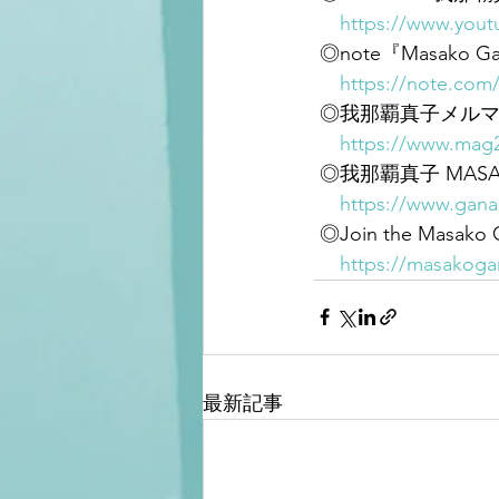
https://www.you
 ◎note『Masako G
https://note.co
 ◎我那覇真子メル
https://www.mag
 ◎我那覇真子 MASAKO
https://www.gan
 ◎Join the Mas
https://masakoga
最新記事