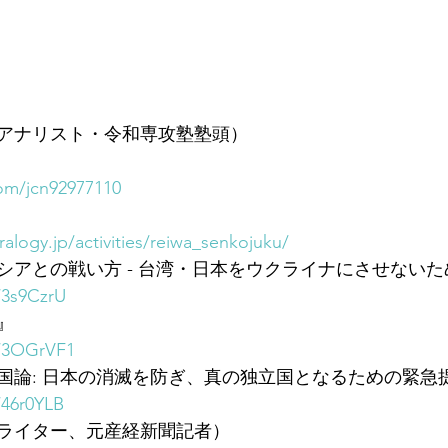
アナリスト・令和専攻塾塾頭）
com/jcn92977110
alogy.jp/activities/reiwa_senkojuku/
アとの戦い方 - 台湾・日本をウクライナにさせないため
/3s9CzrU
』
o/3OGrVF1
国論: 日本の消滅を防ぎ、真の独立国となるための緊急
/46r0YLB
ライター、元産経新聞記者）