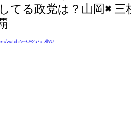
してる政党は？山岡×三
覇
com/watch?v=O92u7bDll9U