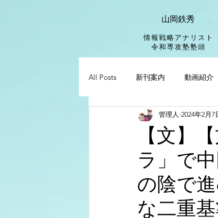
山岡鉄秀
情報戦略アナリスト
​令和専攻塾塾頭
All Posts
新刊案内
動画紹介
管理人
2024年2月7
【文】【
ラ」で中
の陰で進
な二重基