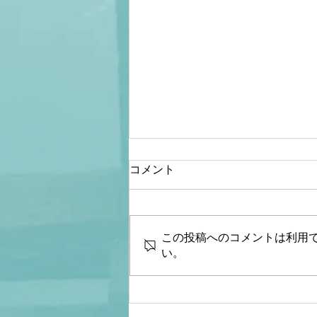
コメント
この投稿へのコメントは利用
い。
【文】【文化人デジタル瓦
版】【衝撃の事実】岸田総理
が激怒！茂木氏「安倍派幹部