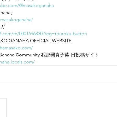
tube.com/@masakoganaha
anaha』
m/masakoganaha/
マガ
2.com/m/0001696830?reg=touroku-button
 GANAHA OFFICIAL WEBSITE
ahamasako.com/
ako Ganaha Сommunity 我那覇真子英-日投稿サイト
naha.locals.com/