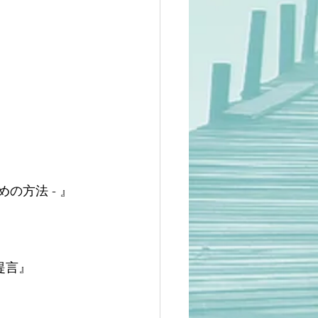
の方法 - 』
提言』