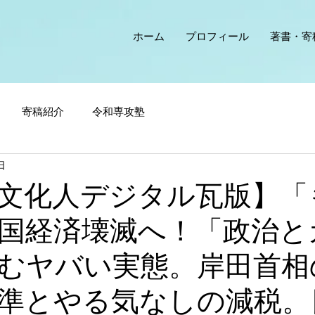
ホーム
プロフィール
著書・寄
寄稿紹介
令和専攻塾
日
文化人デジタル瓦版】「
国経済壊滅へ！「政治と
むヤバい実態。岸田首相
準とやる気なしの減税。