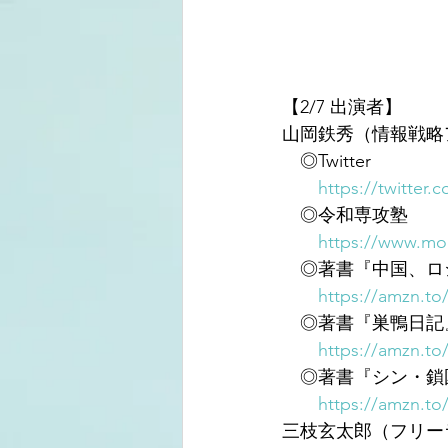
【2/7 出演者】
山岡鉄秀（情報戦略
　◎Twitter
https://twitter.
　◎令和専攻塾
https://www.mor
　◎著書『中国、ロシ
https://amzn.to
　◎著書『巣鴨日記
https://amzn.t
　◎著書『シン・鎖
https://amzn.to
三枝玄太郎（フリー