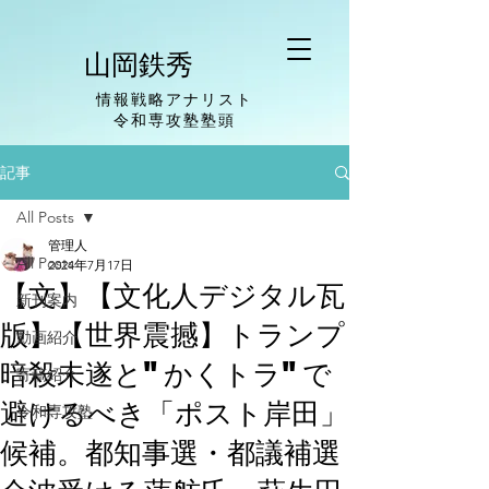
山岡鉄秀
情報戦略アナリスト
​令和専攻塾塾頭
記事
All Posts
管理人
All Posts
2024年7月17日
【文】【文化人デジタル瓦
新刊案内
版】【世界震撼】トランプ
動画紹介
暗殺未遂と"かくトラ"で
寄稿紹介
避けるべき「ポスト岸田」
令和専攻塾
候補。都知事選・都議補選