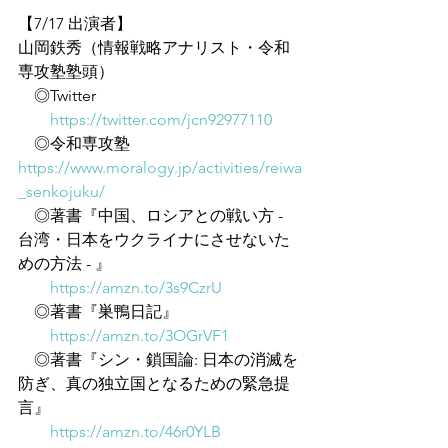
【7/17 出演者】
山岡鉄秀（情報戦略アナリスト・令和
専攻塾塾頭）
　◎Twitter
https://twitter.com/jcn92977110
　◎令和専攻塾　
https://www.moralogy.jp/activities/reiwa
_senkojuku/
　◎著書『中国、ロシアとの戦い方 - 
台湾・日本をウクライナにさせないた
めの方法 - 』
https://amzn.to/3s9CzrU
　◎著書『巣鴨日記』
https://amzn.to/3OGrVF1
　◎著書『シン・鎖国論: 日本の消滅を
防ぎ、真の独立国となるための緊急提
言』
https://amzn.to/46r0YLB