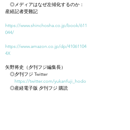
　◎メディアはなぜ左傾化するのか：
産経記者受難記
https://www.shinchosha.co.jp/book/611
044/
https://www.amazon.co.jp/dp/41061104
4X
矢野将史（夕刊フジ編集長）
　◎夕刊フジ Twitter
https://twitter.com/yukanfuji_hodo
　◎産経電子版 夕刊フジ 購読
https://denshi.sankei.co.jp/application/
fuji.html
　◎Youtube『夕刊フジ編集局』
大槻ゆき（美容皮膚科医）