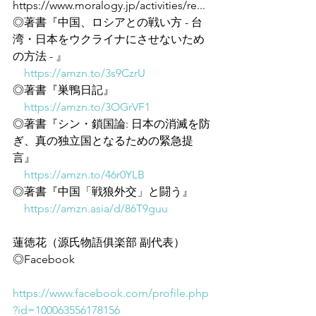
https://www.moralogy.jp/activities/re...
◎著書『中国、ロシアとの戦い方 - 台
湾・日本をウクライナにさせないため
の方法 - 』
https://amzn.to/3s9CzrU
◎著書『巣鴨日記』
https://amzn.to/3OGrVF1
◎著書『シン・鎖国論: 日本の消滅を防
ぎ、真の独立国となるための緊急提
言』
https://amzn.to/46r0YLB
◎著書『中国「戦狼外交」と闘う』
https://amzn.asia/d/86T9guu
蓮徳花（源氏物語俱楽部 副代表）
◎Facebook
https://www.facebook.com/profile.php
?id=100063556178156