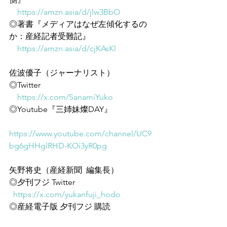
https://amzn.asia/d/jlw3BbO
◎著書『メディアはなぜ左傾化するの
か：産経記者受難記』
https://amzn.asia/d/cjKAsKl
佐波優子（ジャーナリスト）
◎Twitter
https://x.com/SanamiYuko
◎Youtube『三姉妹燦DAY』
https://www.youtube.com/channel/UC9
bg6gHHglRHD-KOi3yR0pg
矢野将史（産経新聞  編集長）
◎夕刊フジ Twitter
https://x.com/yukanfuji_hodo
◎産経電子版 夕刊フジ 購読