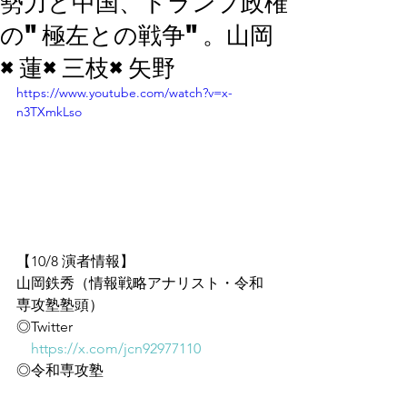
勢力と中国、トランプ政権
の"極左との戦争"。山岡
×蓮×三枝×矢野
https://www.youtube.com/watch?v=x-
n3TXmkLso
【10/8 演者情報】
山岡鉄秀（情報戦略アナリスト・令和
専攻塾塾頭）
◎Twitter
https://x.com/jcn92977110
◎令和専攻塾