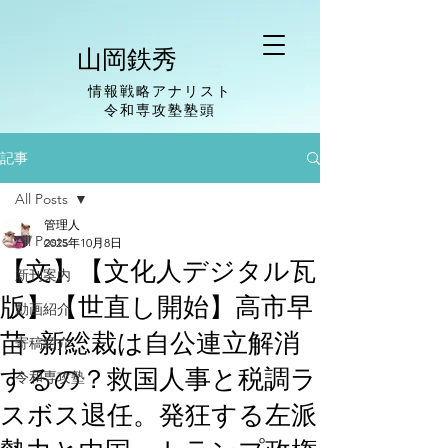
山岡鉄秀
情報戦略アナリスト
​令和専攻塾塾頭
記事
All Posts
管理人
All Posts
2025年10月8日
【文】【文化人デジタル瓦
新刊案内
版】【世直し開始】高市早
動画紹介
苗 新総裁は自公連立解消
寄稿紹介
するの？救国人事と税調ラ
令和専攻塾
スボス退任。発狂する左派