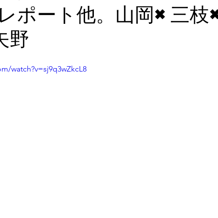
レポート他。山岡×三枝
矢野
com/watch?v=sj9q3wZkcL8