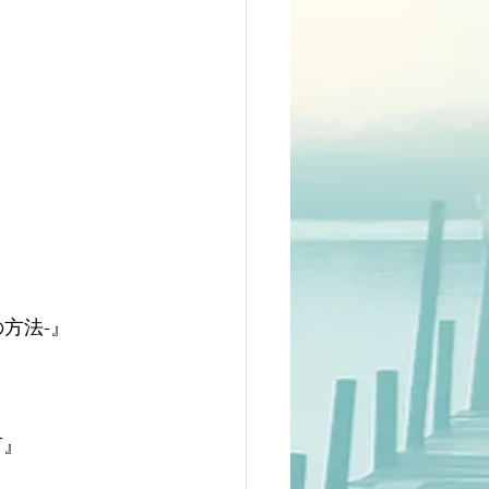
方法-』
言』