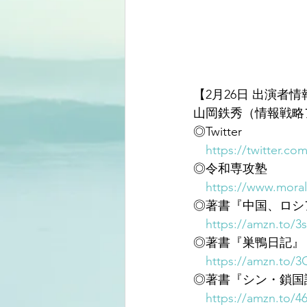
【2月26日 出演者情
山岡鉄秀（情報戦略
◎Twitter
https://twitter.co
◎令和専攻塾
https://www.moral
◎著書『中国、ロシ
https://amzn.to/3
◎著書『巣鴨日記』
https://amzn.to/
◎著書『シン・鎖国
https://amzn.to/4