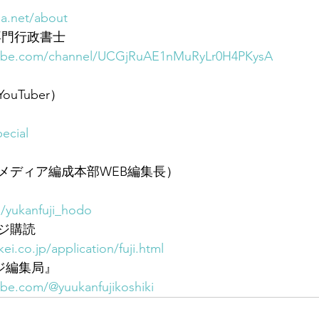
sa.net/about
専門行政書士
tube.com/channel/UCGjRuAE1nMuRyLr0H4PKysA
uTuber）
ecial
メディア編成本部WEB編集長）
m/yukanfuji_hodo
ジ購読
ei.co.jp/application/fuji.html
フジ編集局』
be.com/@yuukanfujikoshiki