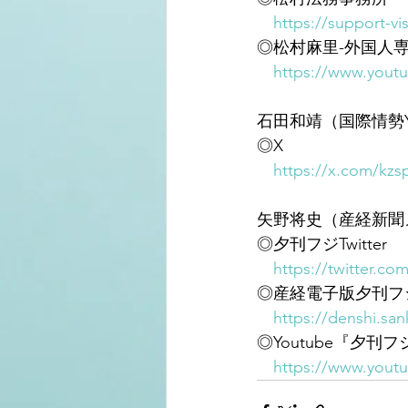
https://support-vi
◎松村麻里-外国人
https://www.you
石田和靖（国際情勢Yo
◎X
https://x.com/kzsp
矢野将史（産経新聞
◎夕刊フジTwitter
https://twitter.co
◎産経電子版夕刊フ
https://denshi.sank
◎Youtube『夕刊
https://www.youtu