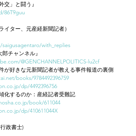
外交」と闘う』
/d/86T9guu
ライター、元産経新聞記者）
m/saigusagentaro/with_replies
玄太郎チャンネル』
tube.com/@GENCHANNELPOLITICS-lu2cf
件が好きな元新聞記者が教える事件報道の裏側
izai.net/books/9784492396759
on.co.jp/dp/4492396756
傾化するのか：産経記者受難記
hosha.co.jp/book/611044
on.co.jp/dp/410611044X
行政書士)