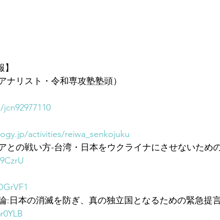
報】
アナリスト・令和専攻塾塾頭）
m/jcn92977110
ogy.jp/activities/reiwa_senkojuku
アとの戦い方-台湾・日本をウクライナにさせないための
s9CzrU
3OGrVF1
論:日本の消滅を防ぎ、真の独立国となるための緊急提
6r0YLB