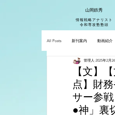
山岡鉄秀
情報戦略アナリスト
​令和専攻塾塾頭
All Posts
新刊案内
動画紹介
管理人
2025年2月2
【文】【
点】財務
サー参戦
●神」裏