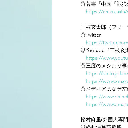
◎著書『中国「戦狼
https://amzn.asia
三枝玄太郎（フリー
◎Twitter
https://twitter.co
◎Youtube『三枝
https://www.you
◎三度のメシより事
https://str.toyoke
https://www.amaz
◎メディアはなぜ左
https://www.shinc
https://www.amaz
松村麻里(外国人専門
◎松村法務事務所