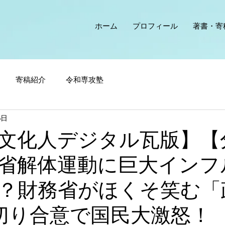
ホーム
プロフィール
著書・寄
寄稿紹介
令和専攻塾
6日
文化人デジタル瓦版】【
省解体運動に巨大インフ
？財務省がほくそ笑む「
切り合意で国民大激怒！