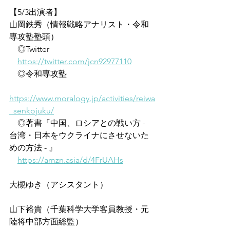
【5/3出演者】
山岡鉄秀（情報戦略アナリスト・令和
専攻塾塾頭）
　◎Twitter
https://twitter.com/jcn92977110
　◎令和専攻塾
https://www.moralogy.jp/activities/reiwa
_senkojuku/
　◎著書『中国、ロシアとの戦い方 - 
台湾・日本をウクライナにさせないた
めの方法 - 』
https://amzn.asia/d/4FrUAHs
大槻ゆき（アシスタント）
山下裕貴（千葉科学大学客員教授・元
陸将中部方面総監）