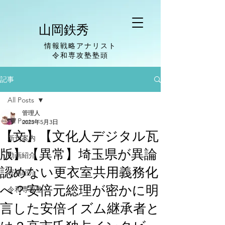
山岡鉄秀
情報戦略アナリスト
​令和専攻塾塾頭
記事
All Posts
管理人
All Posts
2023年5月3日
【文】【文化人デジタル瓦
新刊案内
版】【異常】埼玉県が異論
動画紹介
認めない更衣室共用義務化
寄稿紹介
へ？安倍元総理が密かに明
令和専攻塾
言した安倍イズム継承者と