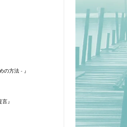
の方法 - 』
提言』