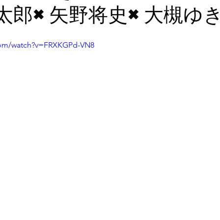
太郎×矢野将史×大槻ゆ
.com/watch?v=FRXKGPd-VN8