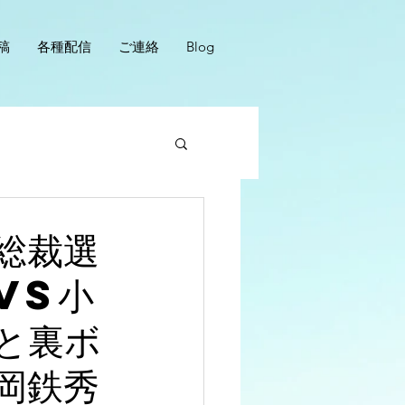
稿
各種配信
ご連絡
Blog
総裁選
vs小
と裏ボ
岡鉄秀