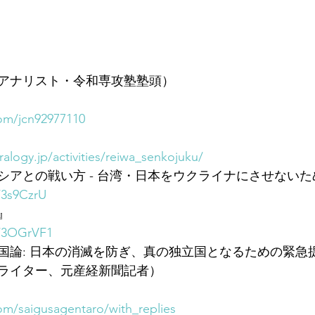
アナリスト・令和専攻塾塾頭）
com/jcn92977110
alogy.jp/activities/reiwa_senkojuku/
アとの戦い方 - 台湾・日本をウクライナにさせないため
/3s9CzrU
』
o/3OGrVF1
国論: 日本の消滅を防ぎ、真の独立国となるための緊急
ライター、元産経新聞記者）
com/saigusagentaro/with_replies