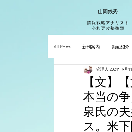
山岡鉄秀
情報戦略アナリスト
​令和専攻塾塾頭
All Posts
新刊案内
動画紹介
管理人
2024年9月1
【文】【
本当の争
泉氏の夫
ス。米下