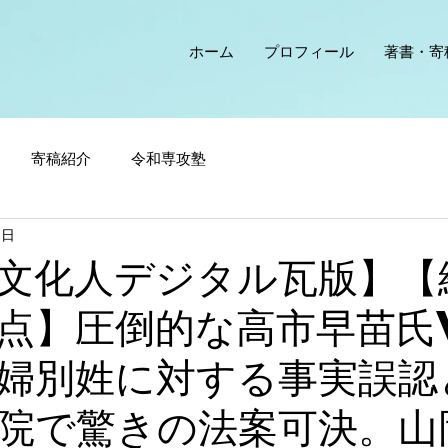
ホーム
プロフィール
著書・寄
寄稿紹介
令和専攻塾
1日
文化人デジタル瓦版】【
点】圧倒的な高市早苗氏
婦別姓に対する事実誤認
院で驚きの法案可決。山