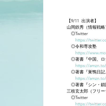
【9/11  出演者】
山岡鉄秀（情報戦略
　◎Twitter
https://twitter.
　◎令和専攻塾
https://www.mor
　◎著書『中国、ロシ
https://amzn.to
　◎著書『巣鴨日記
https://amzn.t
　◎著書『シン・鎖
三枝玄太郎（フリー
　◎Twitter
https://twitter.