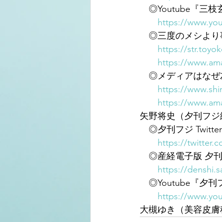
　◎Youtube『
https://www.y
　◎三度のメシより
https://str.toy
https://www.am
　◎メディアはなぜ
https://www.shi
https://www.am
矢野将史（夕刊フジ
　◎夕刊フジ Twitter
https://twitter
　◎産経電子版 夕刊
https://denshi.s
　◎Youtube『夕
https://www.you
大槻ゆき（美容皮膚