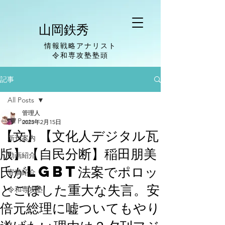
山岡鉄秀
情報戦略アナリスト
​令和専攻塾塾頭
記事
All Posts
管理人
All Posts
2023年2月15日
【文】【文化人デジタル瓦
新刊案内
版】【自民分断】稲田朋美
動画紹介
氏がLGBT法案でポロッ
寄稿紹介
とこぼした重大な失言。安
令和専攻塾
倍元総理に嘘ついてもやり