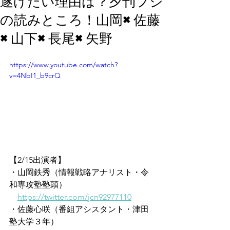
遂げたい理由は？夕刊フジ
の読みところ！山岡×佐藤
×山下×長尾×矢野
https://www.youtube.com/watch?
v=4NbI1_b9crQ
【2/15出演者】
・山岡鉄秀（情報戦略アナリスト・令
和専攻塾塾頭）
https://twitter.com/jcn92977110
・佐藤心咲（番組アシスタント・津田
塾大学３年）