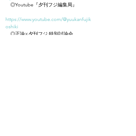
　◎Youtube『夕刊フジ編集局』
https://www.youtube.com/@yuukanfujik
oshiki
　◎正論×夕刊フジ 特別討論会
https://id.sankei.jp/e/13699
すべて表示
最新記事