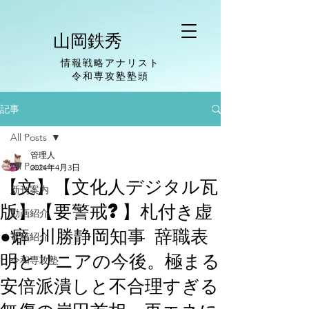
山岡鉄秀
情報戦略アナリスト
​令和専攻塾塾頭
記事
All Posts
管理人
All Posts
2024年4月3日
【文】【文化人デジタル瓦
新刊案内
版】【要警戒?】札付き虚
動画紹介
●癖 川勝静岡知事 辞職表
寄稿紹介
明とリニアの今後。極まる
令和専攻塾
安倍派潰しと不合理すぎる