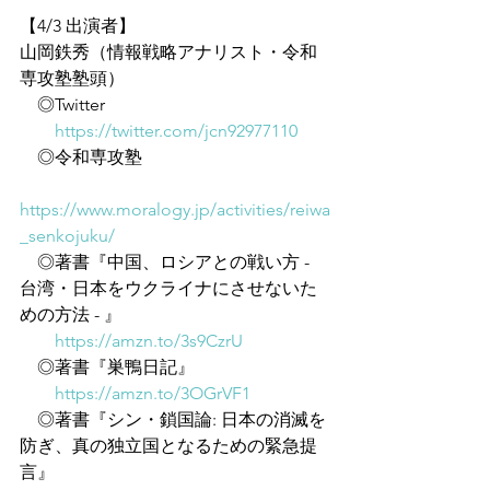
【4/3 出演者】
山岡鉄秀（情報戦略アナリスト・令和
専攻塾塾頭）
　◎Twitter
https://twitter.com/jcn92977110
　◎令和専攻塾
https://www.moralogy.jp/activities/reiwa
_senkojuku/
　◎著書『中国、ロシアとの戦い方 - 
台湾・日本をウクライナにさせないた
めの方法 - 』
https://amzn.to/3s9CzrU
　◎著書『巣鴨日記』
https://amzn.to/3OGrVF1
　◎著書『シン・鎖国論: 日本の消滅を
防ぎ、真の独立国となるための緊急提
言』