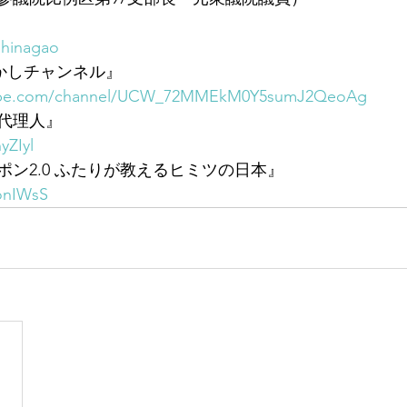
shinagao
たかしチャンネル』
tube.com/channel/UCW_72MMEkM0Y5sumJ2QeoAg
代理人』
yZIyl
ン2.0 ふたりが教えるヒミツの日本』
3onIWsS