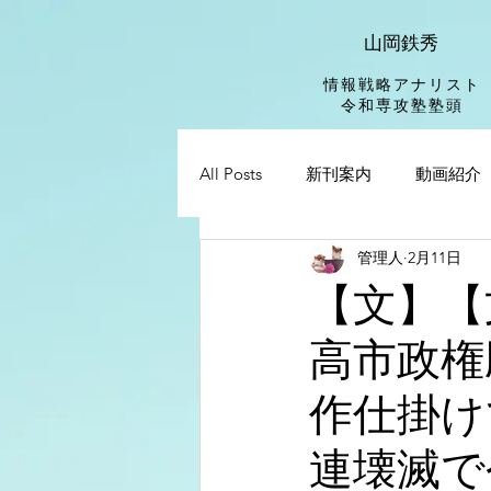
山岡鉄秀
情報戦略アナリスト
​令和専攻塾塾頭
All Posts
新刊案内
動画紹介
管理人
2月11日
【文】【
高市政権
作仕掛け
連壊滅で