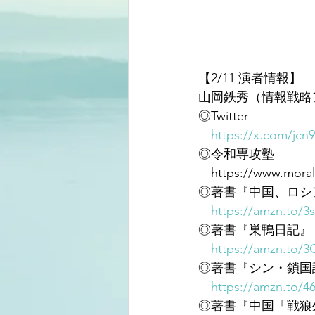
【2/11 演者情報】
山岡鉄秀（情報戦略
◎Twitter
https://x.com/jcn
◎令和専攻塾
　https://www.moralog
◎著書『中国、ロシア
https://amzn.to/3
◎著書『巣鴨日記』
https://amzn.to/
◎著書『シン・鎖国
https://amzn.to/4
◎著書『中国「戦狼