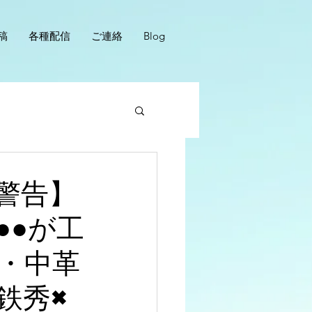
稿
各種配信
ご連絡
Blog
警告】
●●が工
・中革
鉄秀×