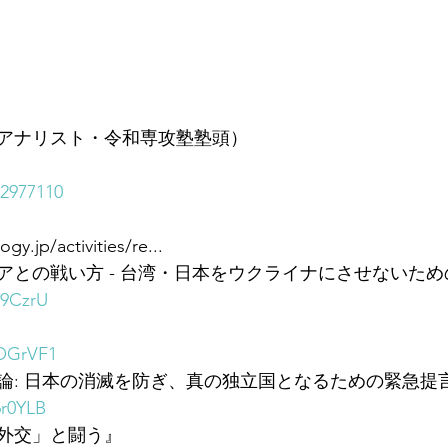
アナリスト・令和専攻塾塾頭）
92977110
y.jp/activities/re...
との戦い方 - 台湾・日本をウクライナにさせないための
s9CzrU
3OGrVF1
論: 日本の消滅を防ぎ、真の独立国となるための緊急提
6r0YLB
外交」と闘う』