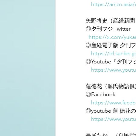
https://amzn.asia
矢野将史（産経新聞 
◎夕刊フジ Twitter
https://x.com/yuka
◎産経電子版 夕刊フ
https://id.sankei.
◎Youtube『夕刊
https://www.you
蓮徳花（源氏物語俱
◎Facebook
https://www.face
◎youtube 蓮 徳
https://www.you
長尾たかし（自民党