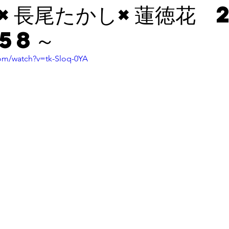
×長尾たかし×蓮徳花 2
:58～
om/watch?v=tk-Sloq-0YA