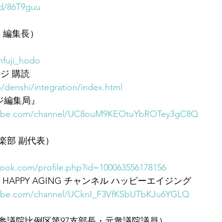
/d/86T9guu
 編集長）
nfuji_hodo
ジ 購読
jp/denshi/integration/index.html
フジ編集局』
tube.com/channel/UC8ouM9KEOtuYbROTey3gC8Q
楽部 副代表）
book.com/profile.php?id=100063556178156
花の HAPPY AGING チャンネル ハッピーエイジング
tube.com/channel/UCknI_F3VfKSbUTbKJu6YGLQ
参議院比例区第97支部長・元衆議院議員）