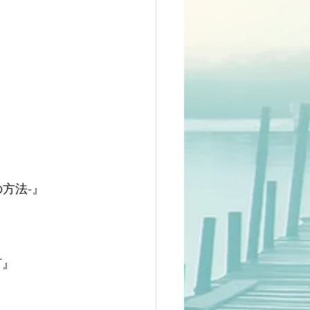
方法-』
言』