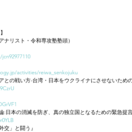
報】
アナリスト・令和専攻塾塾頭）
m/jcn92977110
ogy.jp/activities/reiwa_senkojuku
アとの戦い方-台湾・日本をウクライナにさせないための
s9CzrU
3OGrVF1
論:日本の消滅を防ぎ、真の独立国となるための緊急提
6r0YLB
外交」と闘う』