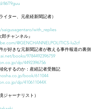
/d/86T9guu
ライター、元産経新聞記者）
m/saigusagentaro/with_replies
玄太郎チャンネル』
tube.com/@GENCHANNELPOLITICS-lu2cf
件が好きな元新聞記者が教える事件報道の裏側
izai.net/books/9784492396759
on.co.jp/dp/4492396756
傾化するのか：産経記者受難記
hosha.co.jp/book/611044
on.co.jp/dp/410611044X
境ジャーナリスト）
takaaki