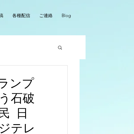
稿
各種配信
ご連絡
Blog
ランプ
う石破
民 日
ジテレ