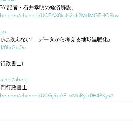
NERGY-記者・石井孝明の経済解説』
tube.com/channel/UCEAX0ksH2pIi2MdMGEHQ8kw
.jp
では救えない!―データから考える地球温暖化』
/d/0hrGaOu
行政書士)
sa.net/about
専門行政書士
tube.com/channel/UCGjRuAE1nMuRyLr0H4PKysA