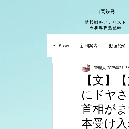
山岡鉄秀
情報戦略アナリスト
​令和専攻塾塾頭
All Posts
新刊案内
動画紹介
管理人
2025年2月5
【文】【
にドヤさ
首相がま
本受け入