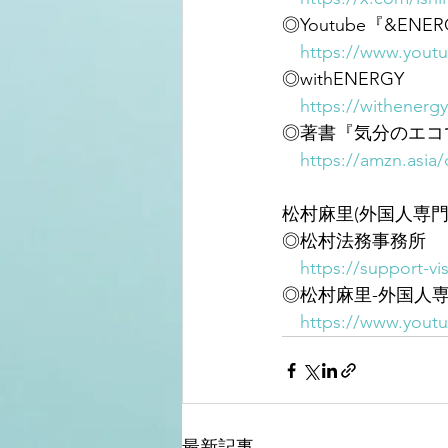
◎Youtube『&E
https://www.you
◎withENERGY
https://withenergy
◎著書『気分のエコ
https://amzn.asia
松村麻里(外国人専門
◎松村法務事務所
https://support-vi
◎松村麻里-外国人
https://www.you
最新記事