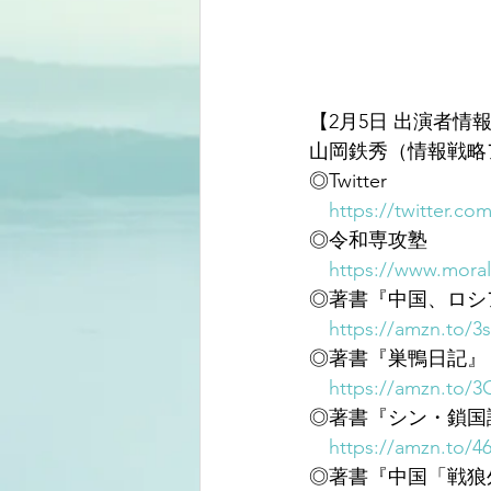
【2月5日 出演者情
山岡鉄秀（情報戦略
◎Twitter
https://twitter.co
◎令和専攻塾
https://www.moral
◎著書『中国、ロシ
https://amzn.to/3
◎著書『巣鴨日記』
https://amzn.to/
◎著書『シン・鎖国
https://amzn.to/4
◎著書『中国「戦狼