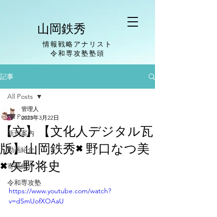
山岡鉄秀
情報戦略アナリスト
​令和専攻塾塾頭
記事
All Posts
管理人
All Posts
2023年3月22日
【文】【文化人デジタル瓦
新刊案内
版】山岡鉄秀×野口なつ美
動画紹介
×矢野将史
寄稿紹介
令和専攻塾
https://www.youtube.com/watch?
v=dSmUofXOAaU