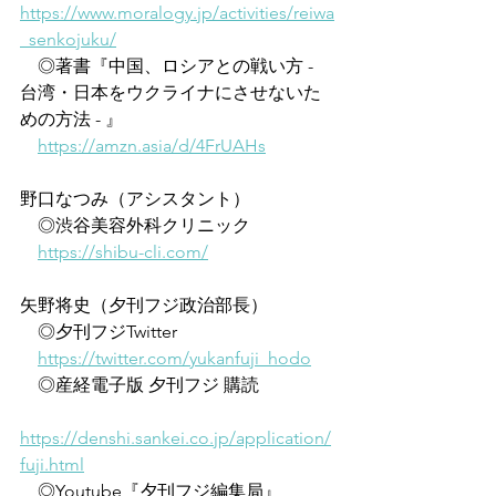
https://www.moralogy.jp/activities/reiwa
_senkojuku/
　◎著書『中国、ロシアとの戦い方 - 
台湾・日本をウクライナにさせないた
めの方法 - 』
https://amzn.asia/d/4FrUAHs
野口なつみ（アシスタント）
　◎渋谷美容外科クリニック
https://shibu-cli.com/
矢野将史（夕刊フジ政治部長）
　◎夕刊フジTwitter
https://twitter.com/yukanfuji_hodo
　◎産経電子版 夕刊フジ 購読
https://denshi.sankei.co.jp/application/
fuji.html
　◎Youtube『夕刊フジ編集局』