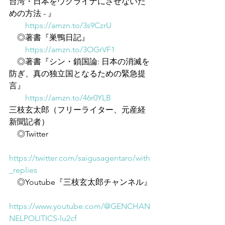
台湾・日本をウクライナにさせないた
めの方法 - 』
https://amzn.to/3s9CzrU
　◎著書『巣鴨日記』
https://amzn.to/3OGrVF1
　◎著書『シン・鎖国論: 日本の消滅を
防ぎ、真の独立国となるための緊急提
言』
https://amzn.to/46r0YLB
三枝玄太郎（フリーライター、元産経
新聞記者）
　◎Twitter
https://twitter.com/saigusagentaro/with
_replies
　◎Youtube『三枝玄太郎チャンネル』
https://www.youtube.com/@GENCHAN
NELPOLITICS-lu2cf