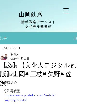
山岡鉄秀
情報戦略アナリスト
​令和専攻塾塾頭
記事
All Posts
管理人
All Posts
2024年5月23日
【文】【文化人デジタル瓦
新刊案内
版】山岡×三枝×矢野×佐
動画紹介
波
寄稿紹介
令和専攻塾
https://www.youtube.com/watch?
v=jE5EgZc7sB8