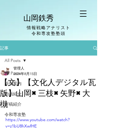
山岡鉄秀
情報戦略アナリスト
​令和専攻塾塾頭
記事
All Posts
管理人
All Posts
2024年8月15日
【文】【文化人デジタル瓦
新刊案内
版】山岡×三枝×矢野×大
動画紹介
槻
寄稿紹介
令和専攻塾
https://www.youtube.com/watch?
v=z1bU8hXwfHE