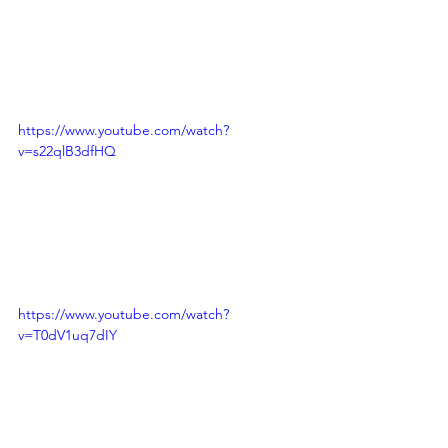
https://www.youtube.com/watch?
v=s22qlB3dfHQ
https://www.youtube.com/watch?
v=T0dV1uq7dIY