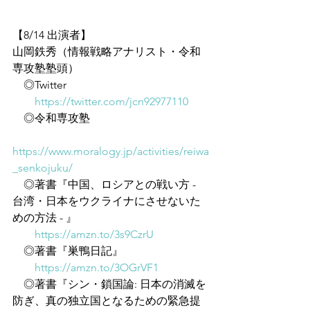
【8/14 出演者】
山岡鉄秀（情報戦略アナリスト・令和
専攻塾塾頭）
　◎Twitter
https://twitter.com/jcn92977110
　◎令和専攻塾
https://www.moralogy.jp/activities/reiwa
_senkojuku/
　◎著書『中国、ロシアとの戦い方 - 
台湾・日本をウクライナにさせないた
めの方法 - 』
https://amzn.to/3s9CzrU
　◎著書『巣鴨日記』
https://amzn.to/3OGrVF1
　◎著書『シン・鎖国論: 日本の消滅を
防ぎ、真の独立国となるための緊急提