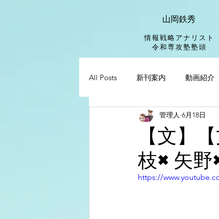
山岡鉄秀
情報戦略アナリスト
​令和専攻塾塾頭
All Posts
新刊案内
動画紹介
管理人
6月18日
【文】【
枝×矢野
https://www.youtube.