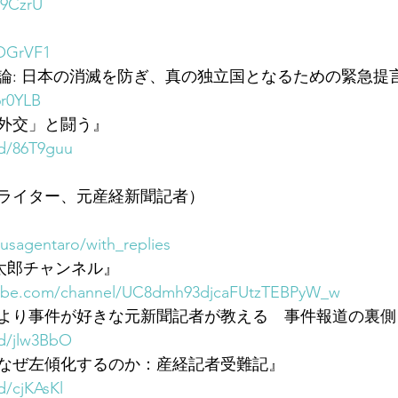
s9CzrU
3OGrVF1
論: 日本の消滅を防ぎ、真の独立国となるための緊急提
6r0YLB
外交」と闘う』
/d/86T9guu
ライター、元産経新聞記者）
gusagentaro/with_replies
玄太郎チャンネル』
tube.com/channel/UC8dmh93djcaFUtzTEBPyW_w
より事件が好きな元新聞記者が教える　事件報道の裏側
/d/jlw3BbO
なぜ左傾化するのか：産経記者受難記』
d/cjKAsKl