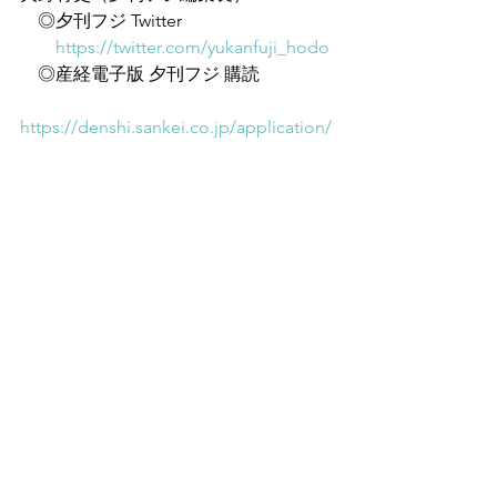
　◎夕刊フジ Twitter
https://twitter.com/yukanfuji_hodo
　◎産経電子版 夕刊フジ 購読
https://denshi.sankei.co.jp/application/
fuji.html
　◎Youtube『夕刊フジ編集局』
https://www.youtube.com/@yuukanfujik
oshiki
野口なつ美（美容皮膚科女医）
　◎渋谷美容外科クリニック
https://shibu-cli.com/