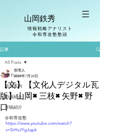
山岡鉄秀
情報戦略アナリスト
​令和専攻塾塾頭
記事
All Posts
管理人
All Posts
2024年7月26日
【文】【文化人デジタル瓦
新刊案内
版】山岡×三枝×矢野×野
動画紹介
口
寄稿紹介
令和専攻塾
https://www.youtube.com/watch?
v=SrHvJYgJqpk