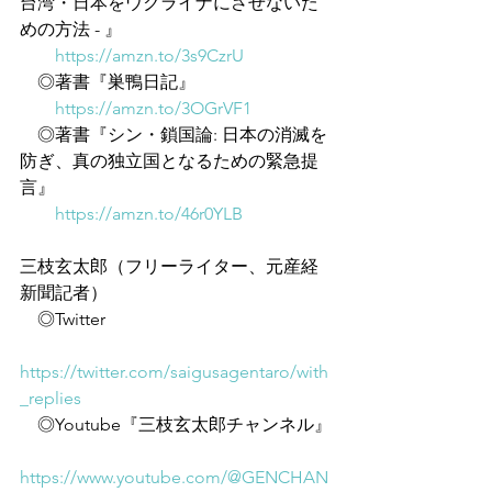
台湾・日本をウクライナにさせないた
めの方法 - 』
https://amzn.to/3s9CzrU
　◎著書『巣鴨日記』
https://amzn.to/3OGrVF1
　◎著書『シン・鎖国論: 日本の消滅を
防ぎ、真の独立国となるための緊急提
言』
https://amzn.to/46r0YLB
三枝玄太郎（フリーライター、元産経
新聞記者）
　◎Twitter
https://twitter.com/saigusagentaro/with
_replies
　◎Youtube『三枝玄太郎チャンネル』
https://www.youtube.com/@GENCHAN