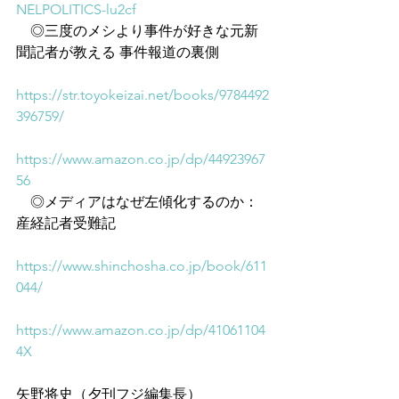
NELPOLITICS-lu2cf
　◎三度のメシより事件が好きな元新
聞記者が教える 事件報道の裏側
https://str.toyokeizai.net/books/9784492
396759/
https://www.amazon.co.jp/dp/44923967
56
　◎メディアはなぜ左傾化するのか：
産経記者受難記
https://www.shinchosha.co.jp/book/611
044/
https://www.amazon.co.jp/dp/41061104
4X
矢野将史（夕刊フジ編集長）