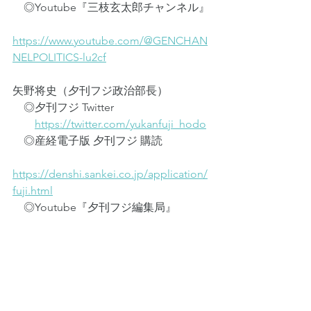
　◎Youtube『三枝玄太郎チャンネル』
https://www.youtube.com/@GENCHAN
NELPOLITICS-lu2cf
矢野将史（夕刊フジ政治部長）
　◎夕刊フジ Twitter
https://twitter.com/yukanfuji_hodo
　◎産経電子版 夕刊フジ 購読
https://denshi.sankei.co.jp/application/
fuji.html
　◎Youtube『夕刊フジ編集局』
https://www.youtube.com/@yuukanfujik
oshiki
　◎正論×夕刊フジ 特別討論会
https://id.sankei.jp/e/13699