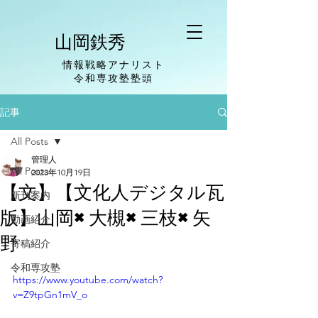
山岡鉄秀
情報戦略アナリスト
​令和専攻塾塾頭
記事
All Posts
管理人
All Posts
2023年10月19日
【文】【文化人デジタル瓦
新刊案内
版】山岡×大槻×三枝×矢
動画紹介
野
寄稿紹介
令和専攻塾
https://www.youtube.com/watch?
v=Z9tpGn1mV_o