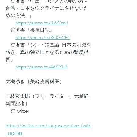
　◎著書『中国、ロシアとの戦い方 - 
台湾・日本をウクライナにさせないた
めの方法 - 』
https://amzn.to/3s9CzrU
　◎著書『巣鴨日記』
https://amzn.to/3OGrVF1
　◎著書『シン・鎖国論: 日本の消滅を
防ぎ、真の独立国となるための緊急提
言』
https://amzn.to/46r0YLB
大槻ゆき（美容皮膚科医）
三枝玄太郎（フリーライター、元産経
新聞記者）
　◎Twitter
https://twitter.com/saigusagentaro/with
_replies