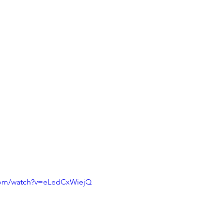
com/watch?v=eLedCxWiejQ