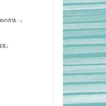
の方法 - 』
提言』