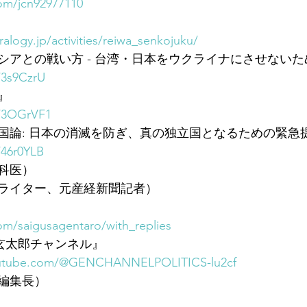
com/jcn92977110
alogy.jp/activities/reiwa_senkojuku/
アとの戦い方 - 台湾・日本をウクライナにさせないため
/3s9CzrU
』
o/3OGrVF1
国論: 日本の消滅を防ぎ、真の独立国となるための緊急
/46r0YLB
科医）
ライター、元産経新聞記者）
com/saigusagentaro/with_replies
三枝玄太郎チャンネル』
outube.com/@GENCHANNELPOLITICS-lu2cf
編集長）