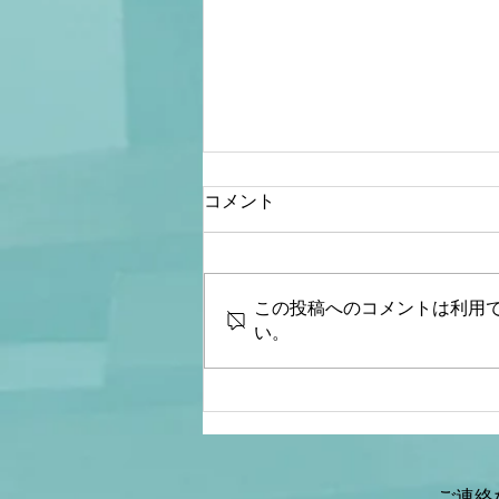
コメント
この投稿へのコメントは利用
い。
【文】【文化人デジタル瓦
版】山岡×野口×我那覇×三
枝×矢野
ご連絡