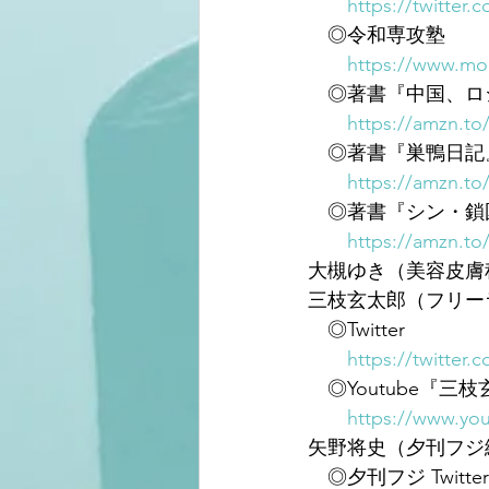
https://twitter.
　◎令和専攻塾
https://www.mor
　◎著書『中国、ロシ
https://amzn.to
　◎著書『巣鴨日記
https://amzn.t
　◎著書『シン・鎖
https://amzn.to
大槻ゆき（美容皮膚
三枝玄太郎（フリー
　◎Twitter
https://twitter.
　◎Youtube『
https://www.y
矢野将史（夕刊フジ
　◎夕刊フジ Twitter