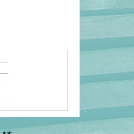
さ
します。