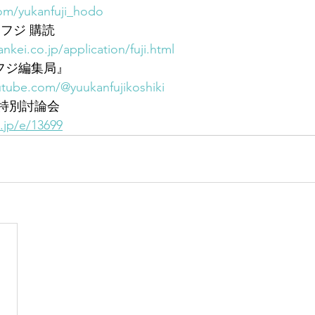
.com/yukanfuji_hodo
フジ 購読
ankei.co.jp/application/fuji.html
刊フジ編集局』
tube.com/@yuukanfujikoshiki
 特別討論会
i.jp/e/13699