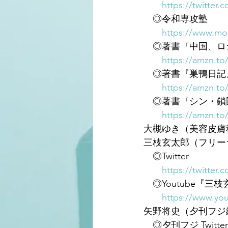
https://twitter.
　◎令和専攻塾
https://www.mor
　◎著書『中国、ロシ
https://amzn.to
　◎著書『巣鴨日記
https://amzn.t
　◎著書『シン・鎖
https://amzn.to
大槻ゆき（美容皮膚
三枝玄太郎（フリー
　◎Twitter
https://twitter.
　◎Youtube『
https://www.y
矢野将史（夕刊フジ
　◎夕刊フジ Twitter