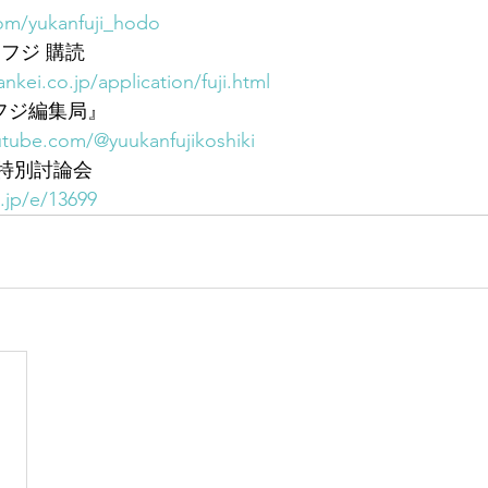
.com/yukanfuji_hodo
フジ 購読
ankei.co.jp/application/fuji.html
刊フジ編集局』
tube.com/@yuukanfujikoshiki
 特別討論会
i.jp/e/13699