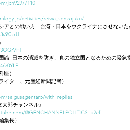
com/jcn92977110
alogy.jp/activities/reiwa_senkojuku/
アとの戦い方 - 台湾・日本をウクライナにさせないため
/3s9CzrU
』
o/3OGrVF1
国論: 日本の消滅を防ぎ、真の独立国となるための緊急
/46r0YLB
科医）
ライター、元産経新聞記者）
com/saigusagentaro/with_replies
三枝玄太郎チャンネル』
outube.com/@GENCHANNELPOLITICS-lu2cf
編集長）