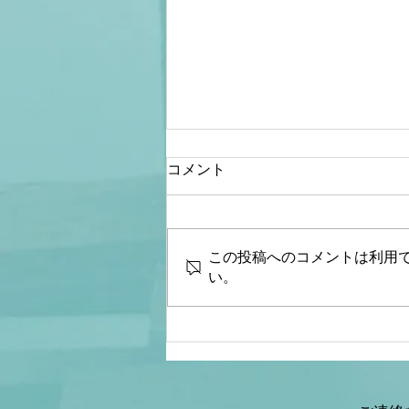
コメント
この投稿へのコメントは利用
い。
【文】【文化人デジタル瓦
版】山岡×野口×三枝×矢野