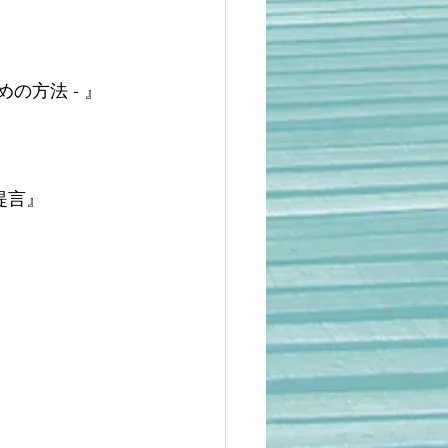
の方法 - 』
提言』