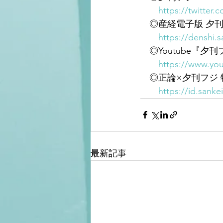
https://twitter
　◎産経電子版 夕刊
https://denshi.s
　◎Youtube『夕
https://www.you
　◎正論×夕刊フジ
https://id.sanke
最新記事