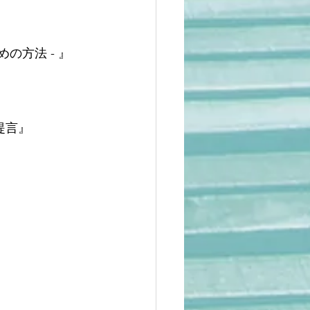
の方法 - 』
提言』