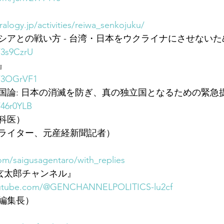
alogy.jp/activities/reiwa_senkojuku/
アとの戦い方 - 台湾・日本をウクライナにさせないため
/3s9CzrU
』
o/3OGrVF1
国論: 日本の消滅を防ぎ、真の独立国となるための緊急
/46r0YLB
科医）
ライター、元産経新聞記者）
com/saigusagentaro/with_replies
三枝玄太郎チャンネル』
outube.com/@GENCHANNELPOLITICS-lu2cf
編集長）