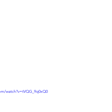
.com/watch?v=tVQG_9q0xQ0