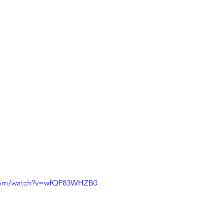
.com/watch?v=wfQP83WHZB0