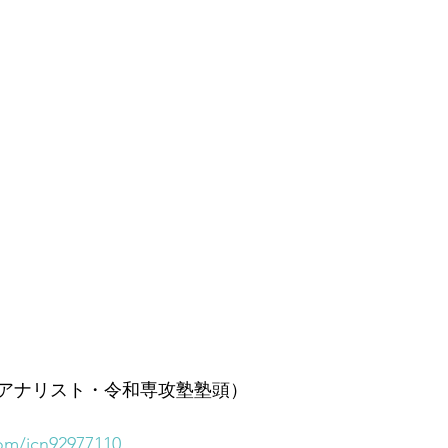
】
アナリスト・令和専攻塾塾頭）
com/jcn92977110