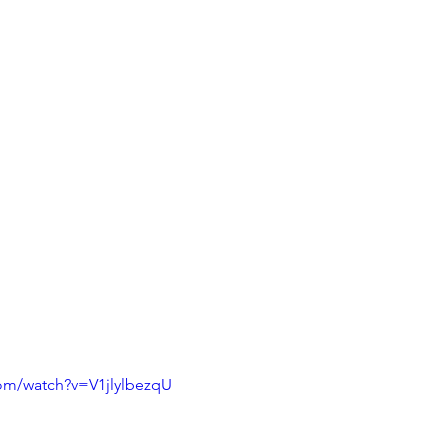
om/watch?v=V1jlylbezqU