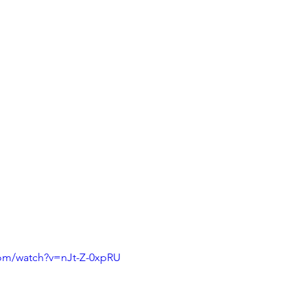
com/watch?v=nJt-Z-0xpRU