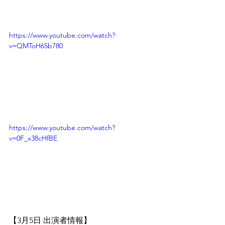
https://www.youtube.com/watch?
v=QMToH65b780
https://www.youtube.com/watch?
v=0F_x38cHfBE
【3月5日 出演者情報】