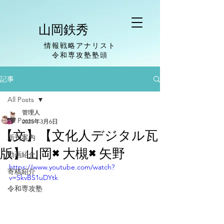
山岡鉄秀
情報戦略アナリスト
​令和専攻塾塾頭
記事
All Posts
管理人
All Posts
2025年3月6日
【文】【文化人デジタル瓦
新刊案内
版】山岡×大槻×矢野
動画紹介
https://www.youtube.com/watch?
寄稿紹介
v=SkvBS1uDYtk
令和専攻塾