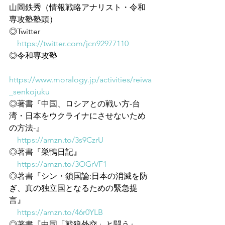
山岡鉄秀（情報戦略アナリスト・令和
専攻塾塾頭）
◎Twitter
https://twitter.com/jcn92977110
◎令和専攻塾
https://www.moralogy.jp/activities/reiwa
_senkojuku
◎著書『中国、ロシアとの戦い方-台
湾・日本をウクライナにさせないため
の方法-』
https://amzn.to/3s9CzrU
◎著書『巣鴨日記』
https://amzn.to/3OGrVF1
◎著書『シン・鎖国論:日本の消滅を防
ぎ、真の独立国となるための緊急提
言』
https://amzn.to/46r0YLB
◎著書『中国「戦狼外交」と闘う』