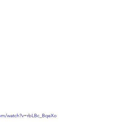
com/watch?v=rbLBc_BqeXo