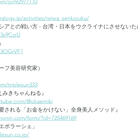
com/jcn92977110
alogy.jp/activities/reiwa_senkojuku/
アとの戦い方 - 台湾・日本をウクライナにさせないため
/3s9CzrU
』
o/3OGrVF1
ーフ美容研究家）
com/triplesun333
おかえみきちゃんねる』
utube.com/@okaemiki
愛される「お金をかけない」全身美人メソッド』
honin.com/form/?id=725469169
エポラーシェ」
lesun.co.jp/