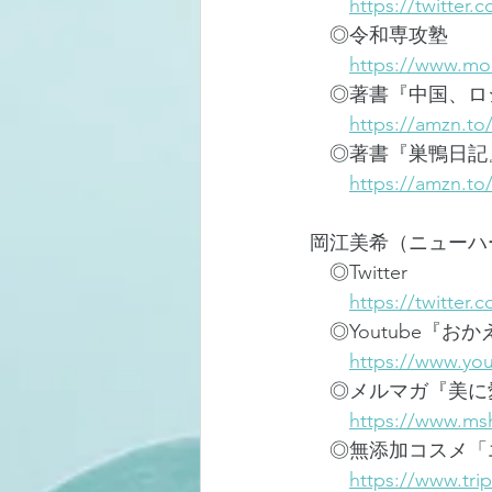
https://twitter.
　◎令和専攻塾
https://www.mor
　◎著書『中国、ロシ
https://amzn.to
　◎著書『巣鴨日記
https://amzn.t
岡江美希（ニューハ
　◎Twitter
https://twitter.
　◎Youtube『
https://www.yo
　◎メルマガ『美に
https://www.ms
　◎無添加コスメ「
https://www.trip