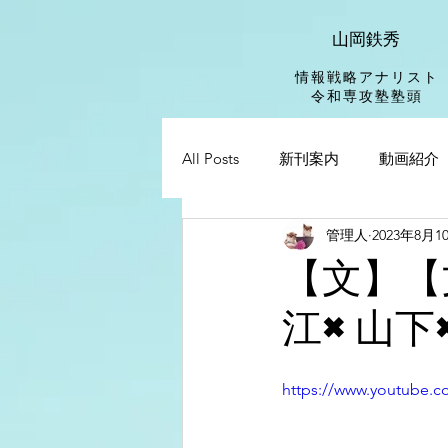
山岡鉄秀
情報戦略アナリスト
​令和専攻塾塾頭
All Posts
新刊案内
動画紹介
管理人
2023年8月1
【文】【
江×山下
https://www.youtube