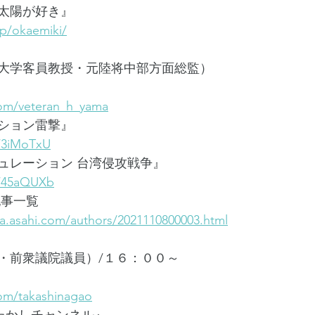
太陽が好き』
jp/okaemiki/
大学客員教授・元陸将中部方面総監）
.com/veteran_h_yama
ション雷撃』
o/3iMoTxU
ュレーション 台湾侵攻戦争』
o/45aQUXb
記事一覧
a.asahi.com/authors/2021110800003.html
・前衆議院議員）/１６：００～
.com/takashinagao