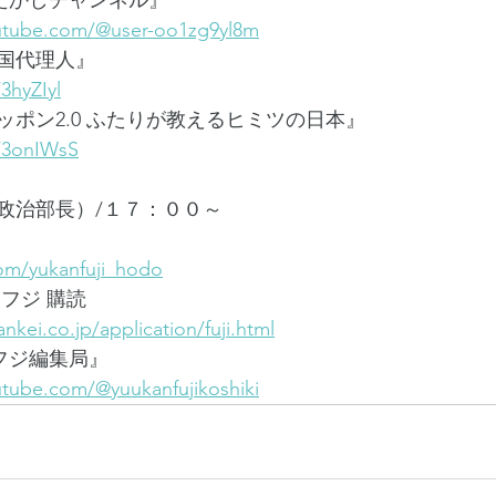
長尾たかしチャンネル』
utube.com/@user-oo1zg9yl8m
国代理人』
3hyZIyl
ポン2.0 ふたりが教えるヒミツの日本』
o/3onIWsS
政治部長）/１７：００～
.com/yukanfuji_hodo
フジ 購読
ankei.co.jp/application/fuji.html
刊フジ編集局』
tube.com/@yuukanfujikoshiki