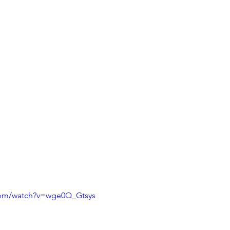
com/watch?v=wge0Q_Gtsys