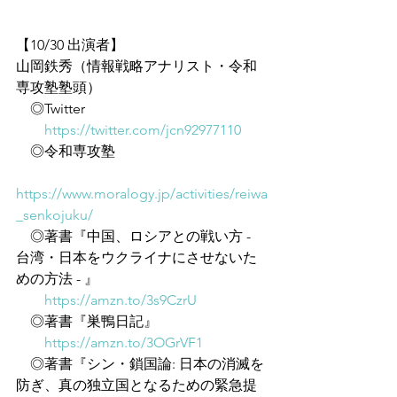
【10/30 出演者】
山岡鉄秀（情報戦略アナリスト・令和
専攻塾塾頭）
　◎Twitter
https://twitter.com/jcn92977110
　◎令和専攻塾
https://www.moralogy.jp/activities/reiwa
_senkojuku/
　◎著書『中国、ロシアとの戦い方 - 
台湾・日本をウクライナにさせないた
めの方法 - 』
https://amzn.to/3s9CzrU
　◎著書『巣鴨日記』
https://amzn.to/3OGrVF1
　◎著書『シン・鎖国論: 日本の消滅を
防ぎ、真の独立国となるための緊急提