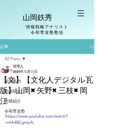
山岡鉄秀
情報戦略アナリスト
​令和専攻塾塾頭
記事
All Posts
管理人
All Posts
2024年10月31日
【文】【文化人デジタル瓦
新刊案内
版】山岡×矢野×三枝×岡
動画紹介
江
寄稿紹介
令和専攻塾
https://www.youtube.com/watch?
v=hh48Cgmjcfc