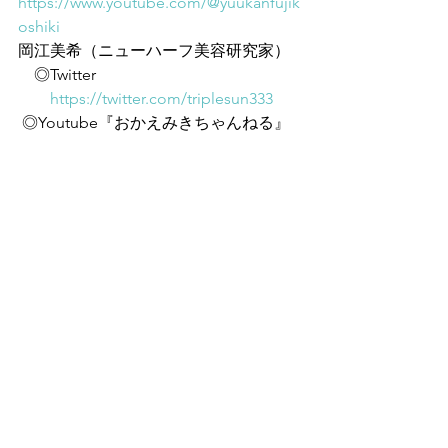
https://www.youtube.com/@yuukanfujik
oshiki
岡江美希（ニューハーフ美容研究家）
　◎Twitter
https://twitter.com/triplesun333
 ◎Youtube『おかえみきちゃんねる』
https://www.youtube.com/@okaemiki
 ◎メルマガ『美に愛される「お金をか
けない」全身美人メソッド』
https://www.mshonin.com/form/?
id=725469169
 ◎無添加コスメ「エポラーシェ」
https://www.triplesun.co.jp/
 ◎ブログ『美肌は太陽が好き』
https://ameblo.jp/okaemiki/i/