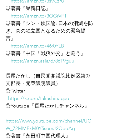
https://amzn.to/3s9CzrU
◎著書『巣鴨日記』
https://amzn.to/3OGrVF1
◎著書『シン・鎖国論: 日本の消滅を防
ぎ、真の独立国となるための緊急提
言』
https://amzn.to/46r0YLB
◎著書『中国「戦狼外交」と闘う』
https://amzn.asia/d/86T9guu
長尾たかし（自民党参議院比例区第97
支部長・元衆議院議員）
◎Twitter
https://x.com/takashinagao
◎Youtube『長尾たかしチャンネル』
https://www.youtube.com/channel/UC
W_72MMEkM0Y5sumJ2QeoAg
◎著書『永田町中国代理人』