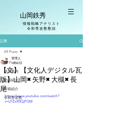
山岡鉄秀
情報戦略アナリスト
​令和専攻塾塾頭
記事
All Posts
管理人
All Posts
1月22日
【文】【文化人デジタル瓦
新刊案内
版】山岡×矢野×大槻×長
動画紹介
尾
寄稿紹介
https://www.youtube.com/watch?
令和専攻塾
v=LFZxX0QjFGM