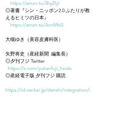
https://amzn.to/3hyZIyl
◎著書『シン・ニッポン2.0 ふたりが教
えるヒミツの日本』
https://amzn.to/3onIWsS
大槻ゆき（美容皮膚科医）
矢野将史（産経新聞  編集長）
◎夕刊フジ Twitter
https://x.com/yukanfuji_hodo
◎産経電子版 夕刊フジ 購読
https://id.sankei.jp/denshi/integration/i
ndex.html
◎Youtube『夕刊フジ編集局』
https://www.youtube.com/channel/UC8
ouM9KEOtuYbROTey3gC8Q