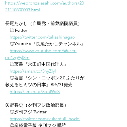
https://webronza.asahi.com/authors/20
21110800003.html
長尾たかし（自民党・前衆議院議員）
　◎Twitter
https://twitter.com/takashinagao
　◎Youtube『長尾たかしチャンネル』
https://www.youtube.com/@user-
oo1zg9yl8m
　◎著書『永田町中国代理人』
https://amzn.to/3hyZIyl
　◎著書『シン・ニッポン2.0 ふたりが
教えるヒミツの日本』※5/31発売
https://amzn.to/3onIWsS
矢野将史（夕刊フジ政治部長）
　◎夕刊フジ Twitter
https://twitter.com/yukanfuji_hodo
　◎産経電子版 夕刊フジ 購読