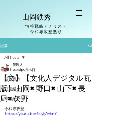
山岡鉄秀
情報戦略アナリスト
​令和専攻塾塾頭
記事
All Posts
管理人
All Posts
2023年5月25日
【文】【文化人デジタル瓦
新刊案内
版】山岡×野口×山下×長
動画紹介
尾×矢野
寄稿紹介
令和専攻塾
https://youtu.be/4olyIyYvEnY