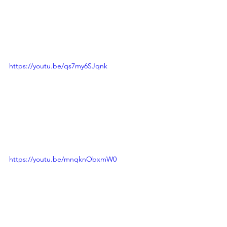
https://youtu.be/qs7my6SJqnk
https://youtu.be/mnqknObxmW0