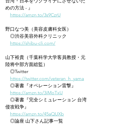
台湾・日本をウクライナにさせないた
めの方法 - 』
https://amzn.to/3s9CzrU
野口なつ美（美容皮膚科女医）
　◎渋谷美容外科クリニック
https://shibu-cli.com/
山下裕貴（千葉科学大学客員教授・元
陸将中部方面総監）
　◎Twitter
https://twitter.com/veteran_h_yama
　◎著書『オペレーション雷撃』
https://amzn.to/3iMoTxU
　◎著書『完全シミュレーション 台湾
侵攻戦争』
https://amzn.to/45aQUXb
　◎論座 山下さん記事一覧