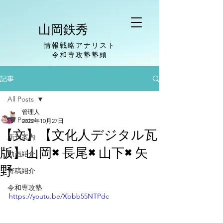
山岡鉄秀
情報戦略アナリスト
​令和専攻塾塾頭
記事
All Posts
管理人
All Posts
2022年10月27日
【文】【文化人デジタル瓦
新刊案内
版】山岡×長尾×山下×矢
動画紹介
野
寄稿紹介
令和専攻塾
https://youtu.be/Xbbb55NTPdc