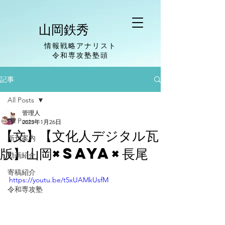
山岡鉄秀
情報戦略アナリスト
​令和専攻塾塾頭
記事
All Posts
管理人
All Posts
2023年1月26日
【文】【文化人デジタル瓦
新刊案内
版】山岡×saya×長尾
動画紹介
寄稿紹介
https://youtu.be/t5xUAMkUsfM
令和専攻塾