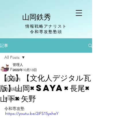
山岡鉄秀
情報戦略アナリスト
​令和専攻塾塾頭
記事
All Posts
管理人
All Posts
2022年10月13日
【文】【文化人デジタル瓦
新刊案内
版】山岡×saya×長尾×
動画紹介
山下×矢野
寄稿紹介
令和専攻塾
https://youtu.be/2iFS15yxheY