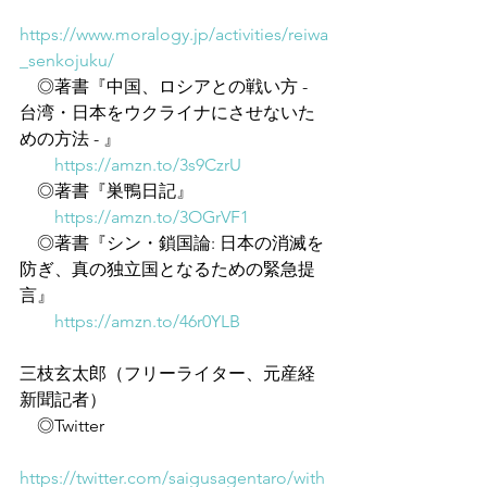
https://www.moralogy.jp/activities/reiwa
_senkojuku/
　◎著書『中国、ロシアとの戦い方 - 
台湾・日本をウクライナにさせないた
めの方法 - 』
https://amzn.to/3s9CzrU
　◎著書『巣鴨日記』
https://amzn.to/3OGrVF1
　◎著書『シン・鎖国論: 日本の消滅を
防ぎ、真の独立国となるための緊急提
言』
https://amzn.to/46r0YLB
三枝玄太郎（フリーライター、元産経
新聞記者）
　◎Twitter
https://twitter.com/saigusagentaro/with