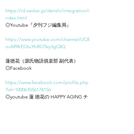
https://id.sankei.jp/denshi/integration/i
ndex.html
◎Youtube『夕刊フジ編集局』
https://www.youtube.com/channel/UC8
ouM9KEOtuYbROTey3gC8Q
蓮徳花（源氏物語俱楽部 副代表）
◎Facebook
https://www.facebook.com/profile.php
?id=100063556178156
◎youtube 蓮 徳花の HAPPY AGING チ
ャンネル ハッピーエイジング
https://www.youtube.com/channel/UCk
nI_F3VfKSbUTbKJu6YGLQ