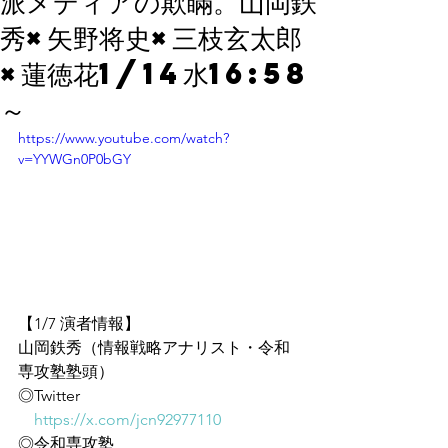
派メディアの欺瞞。山岡鉄
秀×矢野将史×三枝玄太郎
×蓮徳花1/14水16:58
～
https://www.youtube.com/watch?
v=YYWGn0P0bGY
【1/7 演者情報】
山岡鉄秀（情報戦略アナリスト・令和
専攻塾塾頭）
◎Twitter
https://x.com/jcn92977110
◎令和専攻塾