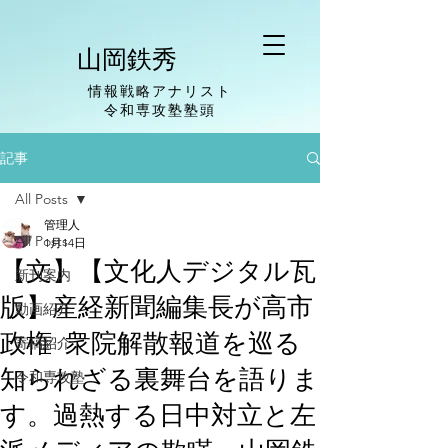
山岡鉄秀
情報戦略アナリスト
​令和専攻塾塾頭
記事
All Posts
管理人
All Posts
1月14日
【文】【文化人デジタル瓦
新刊案内
版】産経新聞編集長が高市
動画紹介
政権 衆院解散報道を巡る
寄稿紹介
知られざる裏舞台を語りま
令和専攻塾
す。過熱する日中対立と左