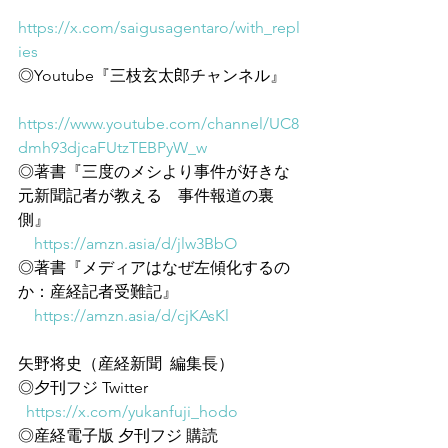
https://x.com/saigusagentaro/with_repl
ies
◎Youtube『三枝玄太郎チャンネル』
https://www.youtube.com/channel/UC8
dmh93djcaFUtzTEBPyW_w
◎著書『三度のメシより事件が好きな
元新聞記者が教える　事件報道の裏
側』
https://amzn.asia/d/jlw3BbO
◎著書『メディアはなぜ左傾化するの
か：産経記者受難記』
https://amzn.asia/d/cjKAsKl
矢野将史（産経新聞  編集長）
◎夕刊フジ Twitter
https://x.com/yukanfuji_hodo
◎産経電子版 夕刊フジ 購読