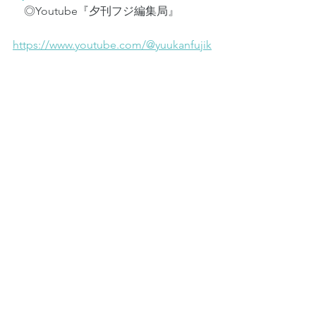
　◎Youtube『夕刊フジ編集局』
https://www.youtube.com/@yuukanfujik
oshiki
すべて表示
最新記事