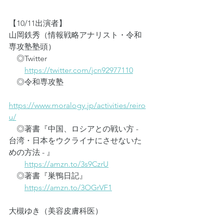
【10/11出演者】
山岡鉄秀（情報戦略アナリスト・令和
専攻塾塾頭）
　◎Twitter
https://twitter.com/jcn92977110
　◎令和専攻塾
https://www.moralogy.jp/activities/reiro
u/
　◎著書『中国、ロシアとの戦い方 - 
台湾・日本をウクライナにさせないた
めの方法 - 』
https://amzn.to/3s9CzrU
　◎著書『巣鴨日記』
https://amzn.to/3OGrVF1
大槻ゆき（美容皮膚科医）