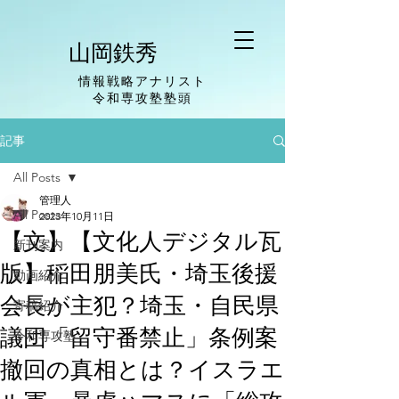
山岡鉄秀
情報戦略アナリスト
​令和専攻塾塾頭
記事
All Posts
管理人
All Posts
2023年10月11日
【文】【文化人デジタル瓦
新刊案内
版】稲田朋美氏・埼玉後援
動画紹介
会長が主犯？埼玉・自民県
寄稿紹介
議団「留守番禁止」条例案
令和専攻塾
撤回の真相とは？イスラエ