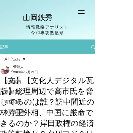
山岡鉄秀
情報戦略アナリスト
​令和専攻塾塾頭
記事
All Posts
管理人
All Posts
2022年12月21日
【文】【文化人デジタル瓦
新刊案内
版】総理周辺で高市氏を脅
動画紹介
してるのは誰？訪中間近の
寄稿紹介
林芳正外相、中国に厳命で
令和専攻塾
きるのか？岸田政権の経済