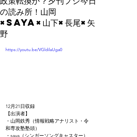
政策転換か？夕刊フジ今日
の読み所！山岡
×saya×山下×長尾×矢
野
https://youtu.be/VGldilaUga0
12月21日収録
【出演者】
・山岡鉄秀（情報戦略アナリスト・令
和専攻塾塾頭）
・saya（シンガーソングキャスター）