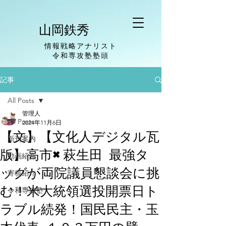
山岡鉄秀
情報戦略アナリスト
​令和専攻塾塾頭
記事
All Posts
管理人
All Posts
2024年11月6日
【文】【文化人デジタル瓦
新刊案内
版】高市×萩生田 最強タ
動画紹介
ッグが両院議員懇談会に挑
寄稿紹介
む！米大統領選投開票日ト
令和専攻塾
ラブル続発！国民民主・玉