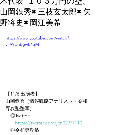
木代表 １０３万円の壁。
山岡鉄秀×三枝玄太郎×矢
野将史×岡江美希
https://www.youtube.com/watch?
v=9YDhEgwE4qM
【11/6 出演者】
山岡鉄秀（情報戦略アナリスト・令和
専攻塾塾頭）
　◎Twitter
https://twitter.com/jcn92977110
　◎令和専攻塾