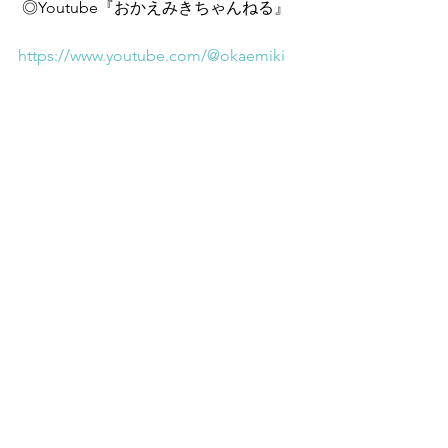
 ◎Youtube『おかえみきちゃんねる』
https://www.youtube.com/@okaemiki
 ◎メルマガ『美に愛される「お金をか
けない」全身美人メソッド』
https://www.mshonin.com/form/?
id=725469169
 ◎無添加コスメ「エポラーシェ」
https://www.triplesun.co.jp/
 ◎ブログ『美肌は太陽が好き』
https://ameblo.jp/okaemiki/i/
すべて表示
最新記事