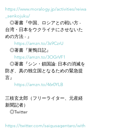
https://www.moralogy.jp/activities/reiwa
_senkojuku/
　◎著書『中国、ロシアとの戦い方 - 
台湾・日本をウクライナにさせないた
めの方法 - 』
https://amzn.to/3s9CzrU
　◎著書『巣鴨日記』
https://amzn.to/3OGrVF1
　◎著書『シン・鎖国論: 日本の消滅を
防ぎ、真の独立国となるための緊急提
言』
https://amzn.to/46r0YLB
三枝玄太郎（フリーライター、元産経
新聞記者）
　◎Twitter
https://twitter.com/saigusagentaro/with