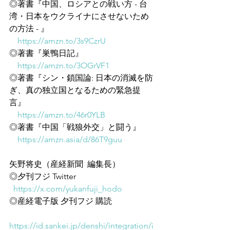
◎著書『中国、ロシアとの戦い方 - 台
湾・日本をウクライナにさせないため
の方法 - 』
https://amzn.to/3s9CzrU
◎著書『巣鴨日記』
https://amzn.to/3OGrVF1
◎著書『シン・鎖国論: 日本の消滅を防
ぎ、真の独立国となるための緊急提
言』
https://amzn.to/46r0YLB
◎著書『中国「戦狼外交」と闘う』
https://amzn.asia/d/86T9guu
矢野将史（産経新聞  編集長）
◎夕刊フジ Twitter
https://x.com/yukanfuji_hodo
◎産経電子版 夕刊フジ 購読
https://id.sankei.jp/denshi/integration/i