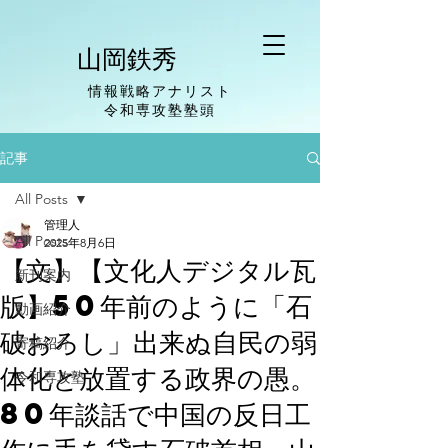
山岡鉄秀
情報戦略アナリスト
​令和専攻塾塾頭
記事
All Posts
管理人
All Posts
2025年8月6日
【文】【文化人デジタル瓦
新刊案内
版】50年前のように「石
動画紹介
破おろし」出来ぬ自民の弱
寄稿紹介
体化と放置する政界の愚。
令和専攻塾
80年談話で中国の反日工