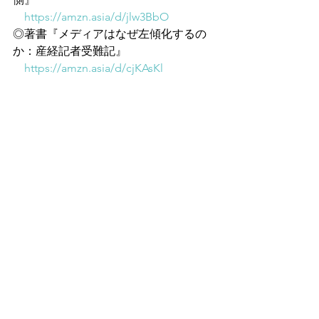
https://amzn.asia/d/jlw3BbO
◎著書『メディアはなぜ左傾化するの
か：産経記者受難記』
https://amzn.asia/d/cjKAsKl
大槻ゆき（美容皮膚科医）
すべて表示
最新記事