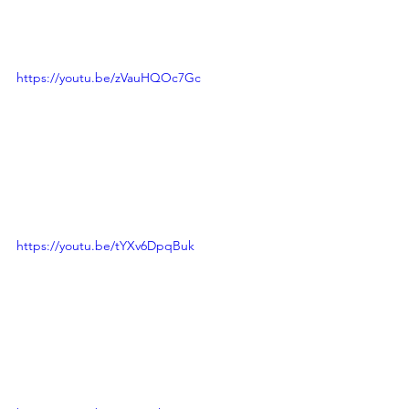
https://youtu.be/zVauHQOc7Gc
https://youtu.be/tYXv6DpqBuk