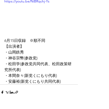
https://youtu.be/NiBRqchj-Ys
6月15日収録　※順不同
【出演者】
・山岡鉄秀
・神谷宗幣(参政党)
・松田学(参政党共同代表、松田政策研
究所代表)
・本間奈々(新党くにもり代表)
・安藤裕(新党くにもり共同代表)