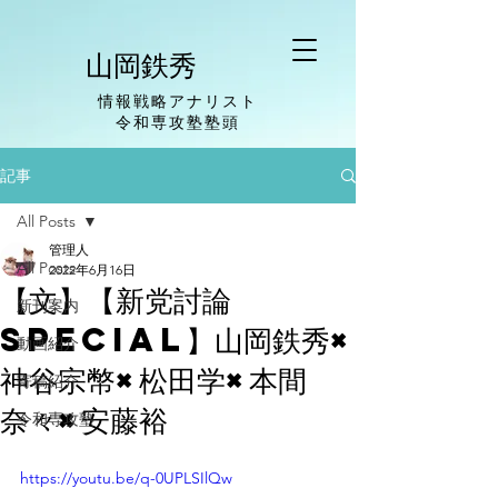
山岡鉄秀
情報戦略アナリスト
​令和専攻塾塾頭
記事
All Posts
管理人
All Posts
2022年6月16日
【文】【新党討論
新刊案内
SPECIAL】山岡鉄秀×
動画紹介
神谷宗幣×松田学×本間
寄稿紹介
奈々×安藤裕
令和専攻塾
https://youtu.be/q-0UPLSIlQw