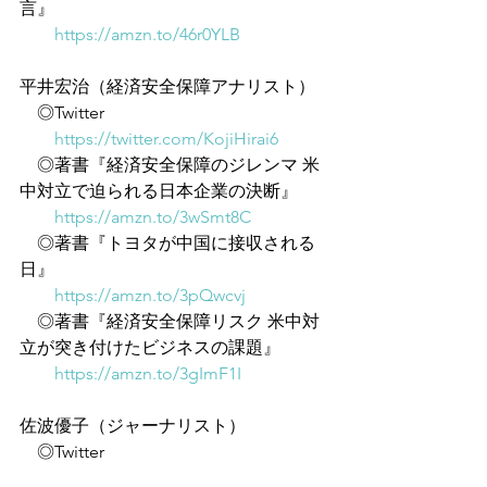
言』
https://amzn.to/46r0YLB
平井宏治（経済安全保障アナリスト）
　◎Twitter
https://twitter.com/KojiHirai6
　◎著書『経済安全保障のジレンマ 米
中対立で迫られる日本企業の決断』
https://amzn.to/3wSmt8C
　◎著書『トヨタが中国に接収される
日』
https://amzn.to/3pQwcvj
　◎著書『経済安全保障リスク 米中対
立が突き付けたビジネスの課題』
https://amzn.to/3gImF1I
佐波優子（ジャーナリスト）
　◎Twitter