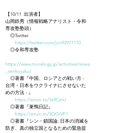
【10/11  出演者】
山岡鉄秀（情報戦略アナリスト・令和
専攻塾塾頭）
　◎Twitter
https://twitter.com/jcn92977110
　◎令和専攻塾
https://www.moralogy.jp/activities/reiwa
_senkojuku/
　◎著書『中国、ロシアとの戦い方 - 
台湾・日本をウクライナにさせないた
めの方法 - 』
https://amzn.to/3s9CzrU
　◎著書『巣鴨日記』
https://amzn.to/3OGrVF1
　◎著書『シン・鎖国論: 日本の消滅を
防ぎ、真の独立国となるための緊急提