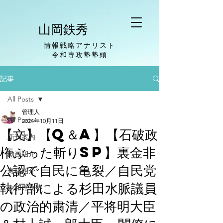
山岡鉄秀
情報戦略アナリスト
​令和専攻塾塾頭
記事
All Posts
管理人
All Posts
2024年10月11日
【文】【Q＆A】【石破政
新刊案内
権ぶった斬りSP】裏金非
動画紹介
公認で自民に亀裂／自民党
寄稿紹介
執行部による杉田水脈議員
令和専攻塾
の政治的粛清／平将明大臣