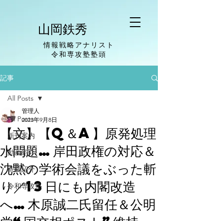
山岡鉄秀
情報戦略アナリスト
​令和専攻塾塾頭
記事
All Posts
管理人
All Posts
2023年9月8日
【文】【Q＆A】原発処理
新刊案内
水問題…岸田政権の対応＆
動画紹介
沈黙の学術会議をぶった斬
寄稿紹介
り／13日にも内閣改造
令和専攻塾
へ…木原誠二氏留任＆公明