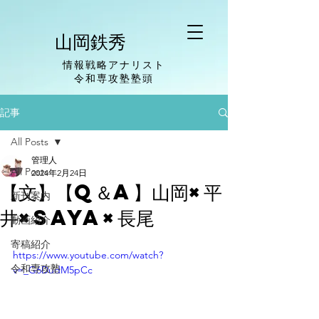
山岡鉄秀
情報戦略アナリスト
​令和専攻塾塾頭
記事
All Posts
管理人
All Posts
2024年2月24日
【文】【Q＆A】山岡×平
新刊案内
井×Saya×長尾
動画紹介
寄稿紹介
https://www.youtube.com/watch?
令和専攻塾
v=_G6DudM5pCc