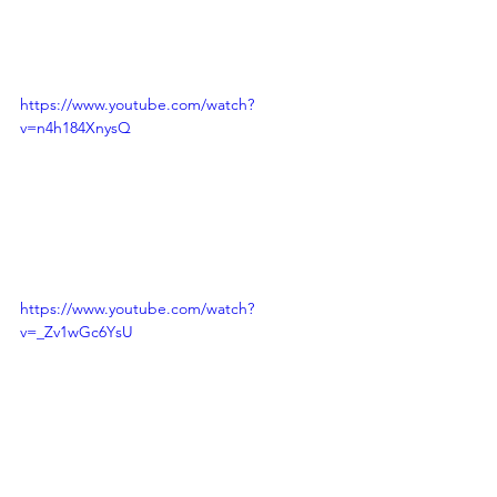
https://www.youtube.com/watch?
v=n4h184XnysQ
https://www.youtube.com/watch?
v=_Zv1wGc6YsU