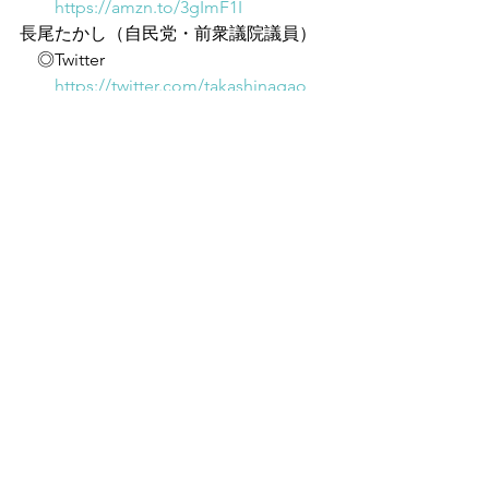
https://amzn.to/3gImF1I
長尾たかし（自民党・前衆議院議員）
　◎Twitter
https://twitter.com/takashinagao
　◎Youtube『長尾たかしチャンネル』
https://www.youtube.com/@user-
oo1zg9yl8m
　◎著書『永田町中国代理人』
https://amzn.to/3hyZIyl
　◎著書『シン・ニッポン2.0 ふたりが
教えるヒミツの日本』
https://amzn.to/3onIWsS
すべて表示
最新記事