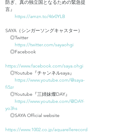
防ぎ、真の独立国となるための緊急提
言』
https://amzn.to/46r0YLB
SAYA（シンガーソングキャスター）
　◎Twitter
https://twitter.com/sayaohgi
　◎Facebook
https://www.facebook.com/saya.ohgi
　◎Youtube『チャンネルsaya』
https://www.youtube.com/@saya-
fi5zr
　◎Youtube『三姉妹燦DAY』
https://www.youtube.com/@DAY-
yo3hs
　◎SAYA Official website
https://www.1002.co.jp/aquarellerecord