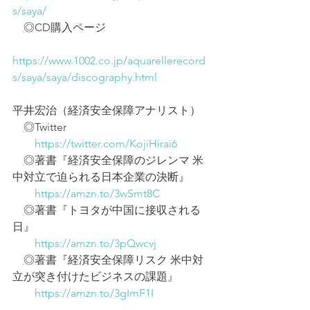
s/saya/
　◎CD購入ページ
https://www.1002.co.jp/aquarellerecord
s/saya/saya/discography.html
平井宏治（経済安全保障アナリスト）
　◎Twitter
https://twitter.com/KojiHirai6
　◎著書『経済安全保障のジレンマ 米
中対立で迫られる日本企業の決断』
https://amzn.to/3wSmt8C
　◎著書『トヨタが中国に接収される
日』
https://amzn.to/3pQwcvj
　◎著書『経済安全保障リスク 米中対
立が突き付けたビジネスの課題』
https://amzn.to/3gImF1I