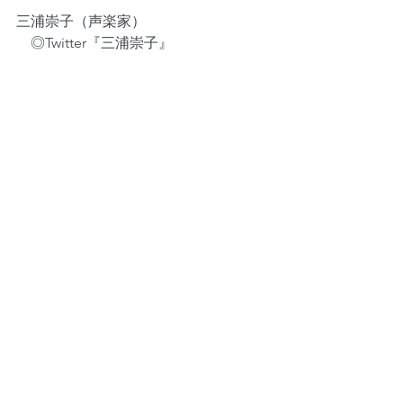
三浦崇子（声楽家）
　◎Twitter『三浦崇子』
https://twitter.com/miura_takako
　◎Twitter『三浦崇子【サブ】』
https://twitter.com/MIURA_TAKAKO2
　◎Facebook
https://www.facebook.com/takako.miur
a.31/
すべて表示
最新記事