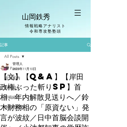
山岡鉄秀
情報戦略アナリスト
​令和専攻塾塾頭
記事
All Posts
管理人
All Posts
2023年11月10日
【文】【Q&A】【岸田
新刊案内
政権ぶった斬りSP】首
動画紹介
相、年内解散見送りへ／鈴
寄稿紹介
木財務相の「原資ない」発
令和専攻塾
言が波紋／日中首脳会談開