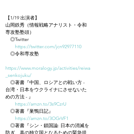
【1/19 出演者】
山岡鉄秀（情報戦略アナリスト・令和
専攻塾塾頭）
　◎Twitter
https://twitter.com/jcn92977110
　◎令和専攻塾
https://www.moralogy.jp/activities/reiwa
_senkojuku/
　◎著書『中国、ロシアとの戦い方 - 
台湾・日本をウクライナにさせないた
めの方法 - 』
https://amzn.to/3s9CzrU
　◎著書『巣鴨日記』
https://amzn.to/3OGrVF1
　◎著書『シン・鎖国論: 日本の消滅を
防ぎ、真の独立国となるための緊急提