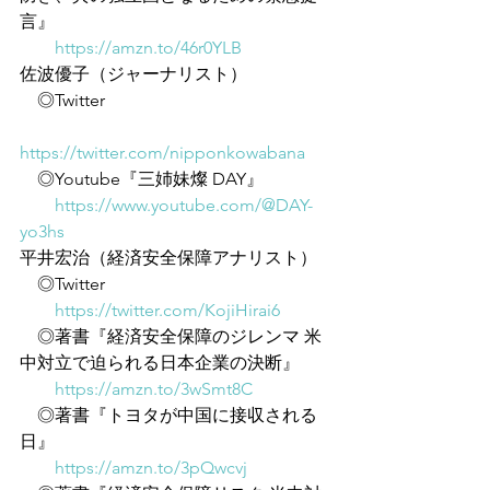
言』
https://amzn.to/46r0YLB
佐波優子（ジャーナリスト）
　◎Twitter
https://twitter.com/nipponkowabana
　◎Youtube『三姉妹燦 DAY』
https://www.youtube.com/@DAY-
yo3hs
平井宏治（経済安全保障アナリスト）
　◎Twitter
https://twitter.com/KojiHirai6
　◎著書『経済安全保障のジレンマ 米
中対立で迫られる日本企業の決断』
https://amzn.to/3wSmt8C
　◎著書『トヨタが中国に接収される
日』
https://amzn.to/3pQwcvj