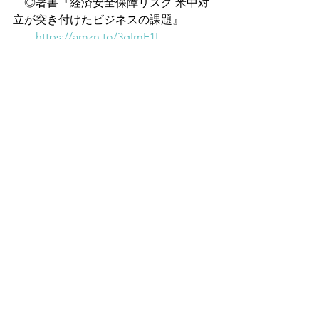
　◎著書『経済安全保障リスク 米中対
立が突き付けたビジネスの課題』
https://amzn.to/3gImF1I
すべて表示
最新記事