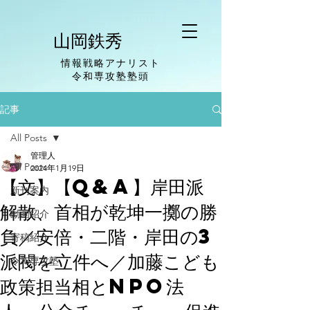
山岡鉄秀
情報戦略アナリスト
​令和専攻塾塾頭
記事
All Posts
管理人
All Posts
2024年1月19日
【文】【Q&A】岸田派
新刊案内
解散、首相が乾坤一擲の勝
動画紹介
負／安倍・二階・岸田の3
寄稿紹介
派閥を立件へ／加藤こども
令和専攻塾
政策担当相とNPO法