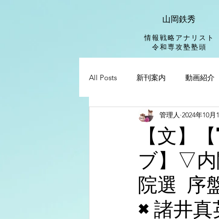
山岡鉄秀
情報戦略アナリスト
​令和専攻塾塾頭
All Posts
新刊案内
動画紹介
管理人
2024年10月
【文】【
ブ】▽内
院選 序
×諸井真