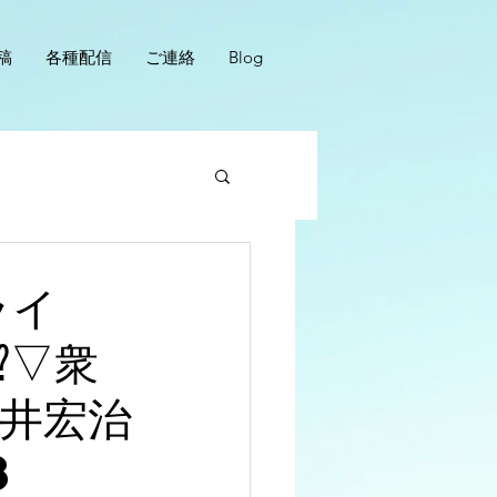
稿
各種配信
ご連絡
Blog
ライ
︎▽衆
平井宏治
8