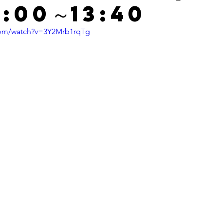
3:00～13:40
com/watch?v=3Y2Mrb1rqTg