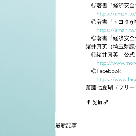
　◎著書『経済安全
https://amzn.t
　◎著書『トヨタが
https://amzn.t
　◎著書『経済安全
諸井真英（埼玉県議
　◎諸井真英　公式
http://www.moro
　◎Facebook
https://www.fa
斎藤七夏瑚（フリー
最新記事