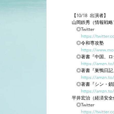
【10/18  出演者】
山岡鉄秀（情報戦略
　◎Twitter
https://twitter.
　◎令和専攻塾
https://www.mor
　◎著書『中国、ロシ
https://amzn.to
　◎著書『巣鴨日記
https://amzn.t
　◎著書『シン・鎖
https://amzn.to
平井宏治（経済安全
　◎Twitter
https://twitter.