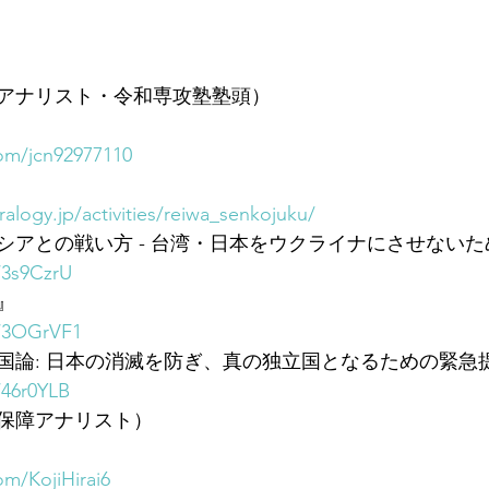
アナリスト・令和専攻塾塾頭）
com/jcn92977110
alogy.jp/activities/reiwa_senkojuku/
アとの戦い方 - 台湾・日本をウクライナにさせないため
/3s9CzrU
』
o/3OGrVF1
国論: 日本の消滅を防ぎ、真の独立国となるための緊急
/46r0YLB
保障アナリスト）
com/KojiHirai6