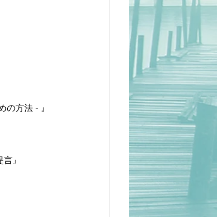
の方法 - 』
提言』