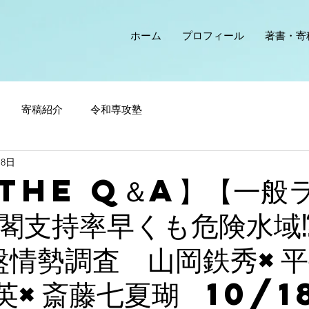
ホーム
プロフィール
著書・寄
寄稿紹介
令和専攻塾
18日
The Q＆A】【一般
閣支持率早くも危険水域⁉
盤情勢調査 山岡鉄秀×
英×斎藤七夏瑚 10/1