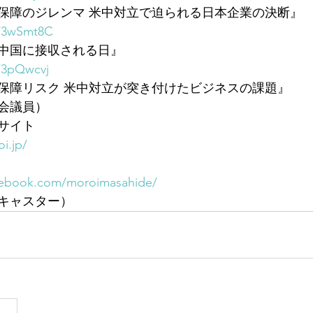
保障のジレンマ 米中対立で迫られる日本企業の決断』
o/3wSmt8C
中国に接収される日』
o/3pQwcvj
保障リスク 米中対立が突き付けたビジネスの課題』
会議員）
サイト
i.jp/
cebook.com/moroimasahide/
キャスター）