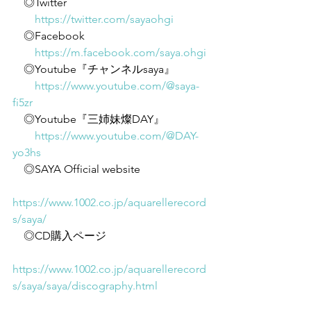
　◎Twitter
https://twitter.com/sayaohgi
　◎Facebook
https://m.facebook.com/saya.ohgi
　◎Youtube『チャンネルsaya』
https://www.youtube.com/@saya-
fi5zr
　◎Youtube『三姉妹燦DAY』
https://www.youtube.com/@DAY-
yo3hs
　◎SAYA Official website
https://www.1002.co.jp/aquarellerecord
s/saya/
　◎CD購入ページ
https://www.1002.co.jp/aquarellerecord
s/saya/saya/discography.html