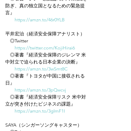
防ぎ、真の独立国となるための緊急提
言』
https://amzn.to/46r0YLB
平井宏治（経済安全保障アナリスト）
　◎Twitter
https://twitter.com/KojiHirai6
　◎著書『経済安全保障のジレンマ 米
中対立で迫られる日本企業の決断』
https://amzn.to/3wSmt8C
　◎著書『トヨタが中国に接収される
日』
https://amzn.to/3pQwcvj
　◎著書『経済安全保障リスク 米中対
立が突き付けたビジネスの課題』
https://amzn.to/3gImF1I
SAYA（シンガーソングキャスター）