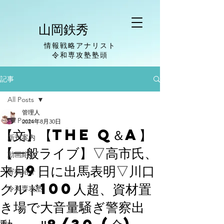
山岡鉄秀
情報戦略アナリスト
​令和専攻塾塾頭
記事
All Posts
管理人
All Posts
2024年8月30日
【文】【The Q＆A】
新刊案内
【一般ライブ】▽高市氏、
動画紹介
来月9日に出馬表明▽川口
寄稿紹介
クルド100人超、資材置
令和専攻塾
き場で大音量騒ぎ警察出