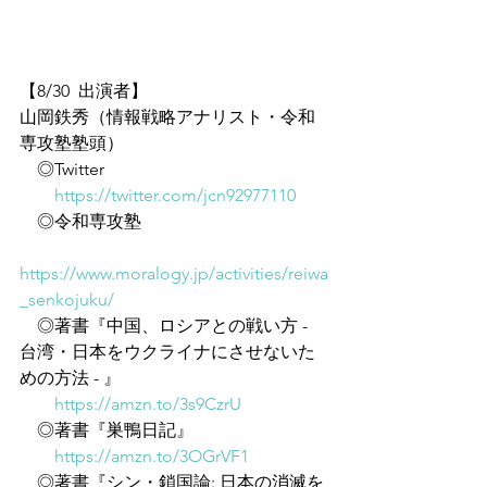
【8/30  出演者】
山岡鉄秀（情報戦略アナリスト・令和
専攻塾塾頭）
　◎Twitter
https://twitter.com/jcn92977110
　◎令和専攻塾
https://www.moralogy.jp/activities/reiwa
_senkojuku/
　◎著書『中国、ロシアとの戦い方 - 
台湾・日本をウクライナにさせないた
めの方法 - 』
https://amzn.to/3s9CzrU
　◎著書『巣鴨日記』
https://amzn.to/3OGrVF1
　◎著書『シン・鎖国論: 日本の消滅を