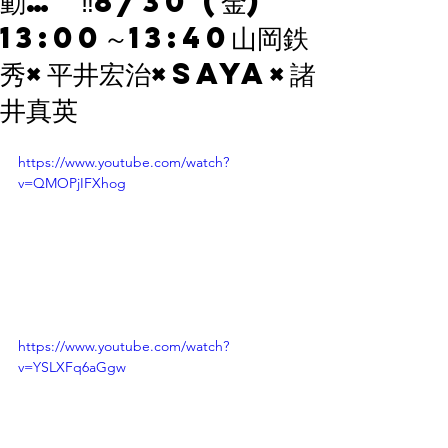
動… ‼︎8/30 (金)
13:00～13:40山岡鉄
秀×平井宏治×Saya×諸
井真英
https://www.youtube.com/watch?
v=QMOPjIFXhog
https://www.youtube.com/watch?
v=YSLXFq6aGgw