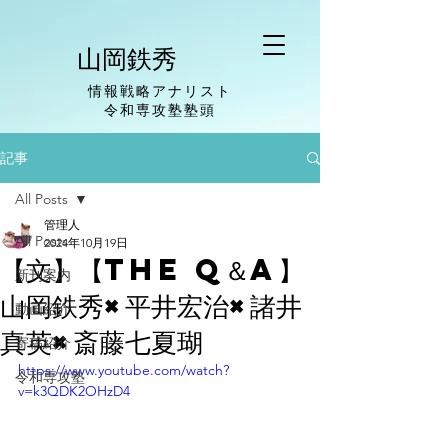
山岡鉄秀
情報戦略アナリスト
​令和専攻塾塾頭
記事
All Posts
管理人
All Posts
2024年10月19日
【文】【The Q＆A】
新刊案内
山岡鉄秀×平井宏治×諸井
動画紹介
真英×斎藤七夏瑚
寄稿紹介
https://www.youtube.com/watch?
令和専攻塾
v=k3QDK2OHzD4