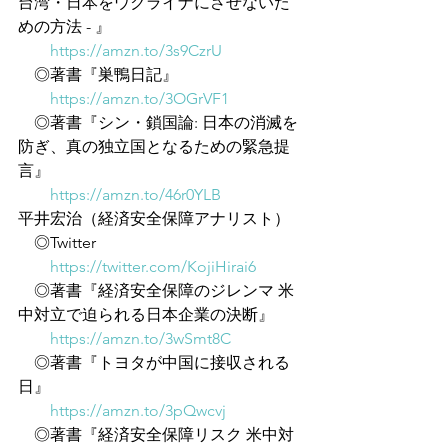
台湾・日本をウクライナにさせないた
めの方法 - 』
https://amzn.to/3s9CzrU
　◎著書『巣鴨日記』
https://amzn.to/3OGrVF1
　◎著書『シン・鎖国論: 日本の消滅を
防ぎ、真の独立国となるための緊急提
言』
https://amzn.to/46r0YLB
平井宏治（経済安全保障アナリスト）
　◎Twitter
https://twitter.com/KojiHirai6
　◎著書『経済安全保障のジレンマ 米
中対立で迫られる日本企業の決断』
https://amzn.to/3wSmt8C
　◎著書『トヨタが中国に接収される
日』
https://amzn.to/3pQwcvj
　◎著書『経済安全保障リスク 米中対