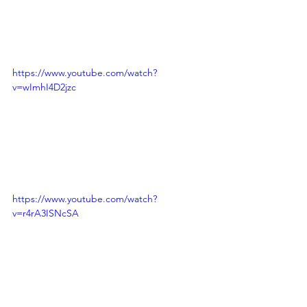
https://www.youtube.com/watch?
v=wImhI4D2jzc
https://www.youtube.com/watch?
v=r4rA3ISNcSA