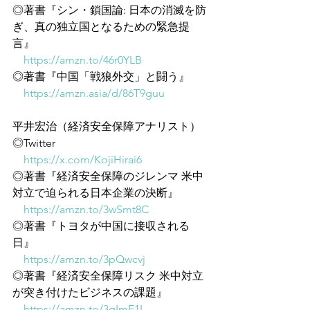
◎著書『シン・鎖国論: 日本の消滅を防
ぎ、真の独立国となるための緊急提
言』
https://amzn.to/46r0YLB
◎著書『中国「戦狼外交」と闘う』
https://amzn.asia/d/86T9guu
平井宏治（経済安全保障アナリスト）
◎Twitter
https://x.com/KojiHirai6
◎著書『経済安全保障のジレンマ 米中
対立で迫られる日本企業の決断』
https://amzn.to/3wSmt8C
◎著書『トヨタが中国に接収される
日』
https://amzn.to/3pQwcvj
◎著書『経済安全保障リスク 米中対立
が突き付けたビジネスの課題』
https://amzn.to/3gImF1I