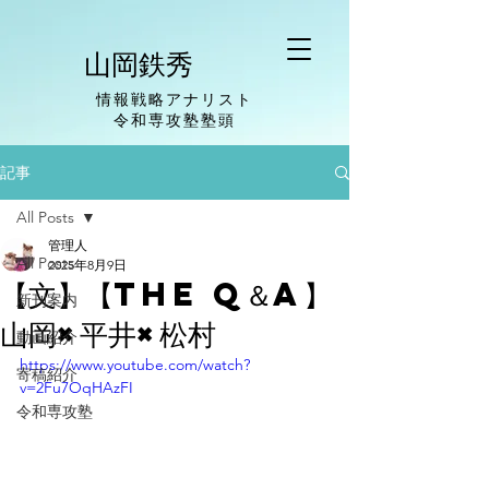
山岡鉄秀
情報戦略アナリスト
​令和専攻塾塾頭
記事
All Posts
管理人
All Posts
2025年8月9日
【文】【The Q＆A】
新刊案内
山岡×平井×松村
動画紹介
https://www.youtube.com/watch?
寄稿紹介
v=2Fu7OqHAzFI
令和専攻塾