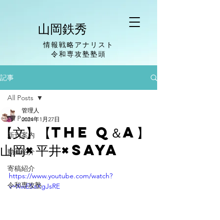
山岡鉄秀
情報戦略アナリスト
​令和専攻塾塾頭
記事
All Posts
管理人
All Posts
2024年1月27日
【文】【The Q＆A】
新刊案内
山岡×平井×Saya
動画紹介
寄稿紹介
https://www.youtube.com/watch?
令和専攻塾
v=XwESaXgJsRE