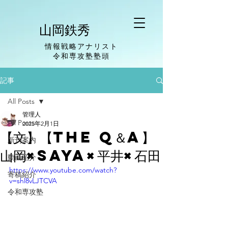
山岡鉄秀
情報戦略アナリスト
​令和専攻塾塾頭
記事
All Posts
管理人
All Posts
2025年2月1日
【文】【The Q＆A】
新刊案内
山岡×saya×平井×石田
動画紹介
https://www.youtube.com/watch?
寄稿紹介
v=shl8vLJTCVA
令和専攻塾