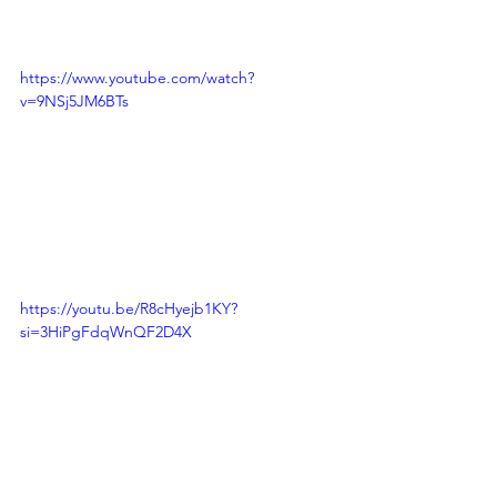
https://www.youtube.com/watch?
v=9NSj5JM6BTs
https://youtu.be/R8cHyejb1KY?
si=3HiPgFdqWnQF2D4X